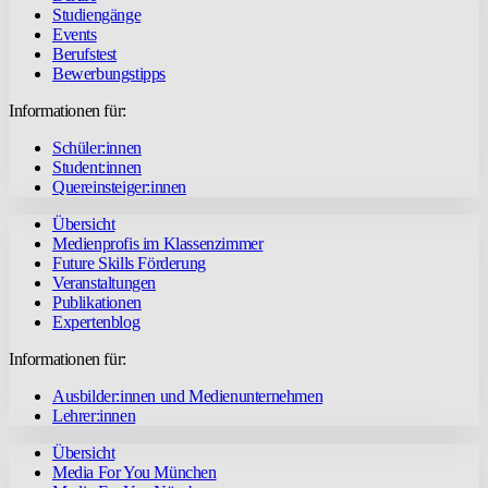
Studiengänge
Events
Berufstest
Bewerbungstipps
Informationen für:
Schüler:innen
Student:innen
Quereinsteiger:innen
Übersicht
Medienprofis im Klassenzimmer
Future Skills Förderung
Veranstaltungen
Publikationen
Expertenblog
Informationen für:
Ausbilder:innen und Medienunternehmen
Lehrer:innen
Übersicht
Media For You München