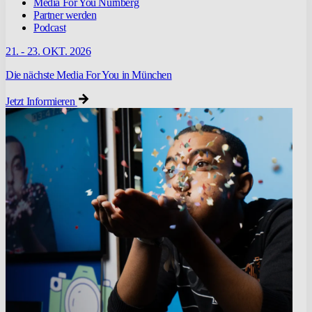
Media For You Nürnberg
Partner werden
Podcast
21. - 23. OKT. 2026
Die nächste Media For You in München
Jetzt Informieren