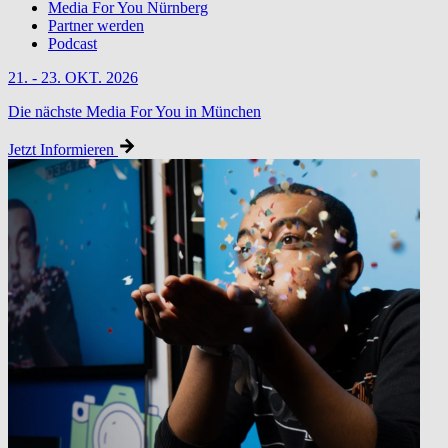
Media For You Nürnberg
Partner werden
Podcast
21. - 23. OKT. 2026
Die nächste Media For You in München
Jetzt Informieren