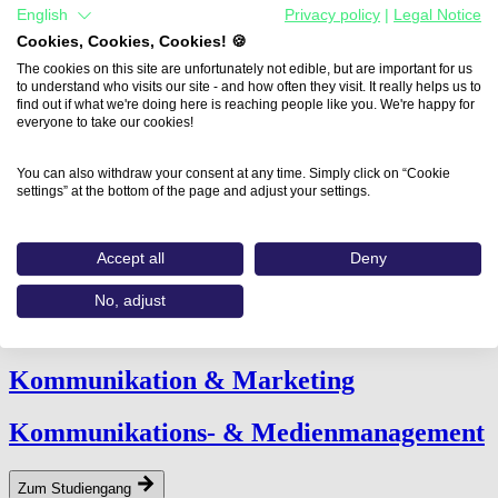
English
Privacy policy
|
Legal Notice
Zum Studiengang
Cookies, Cookies, Cookies! 🍪
Journalistik
The cookies on this site are unfortunately not edible, but are important for us
to understand who visits our site - and how often they visit. It really helps us to
find out if what we're doing here is reaching people like you. We're happy for
everyone to take our cookies!
Zum Studiengang
Kulturjournalismus
You can also withdraw your consent at any time. Simply click on “Cookie
settings” at the bottom of the page and adjust your settings.
Zum Studiengang
Accept all
Deny
Technikjournalismus & - PR
No, adjust
Zum Studiengang
Kom­mu­nika­tion
&
Marketing
Kommunikations- & Medienmanagement
Zum Studiengang