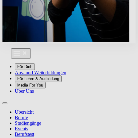
Für Dich
Aus- und Weiterbildungen
Für Lehre & Ausbildung
Media For You
Über Uns
Übersicht
Berufe
Studiengänge
Events
Berufstest