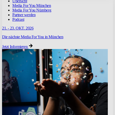
Übersicht
Media For You München
Media For You Nürnberg
Partner werden
Podcast
21. - 23. OKT. 2026
Die nächste Media For You in München
Jetzt Informieren