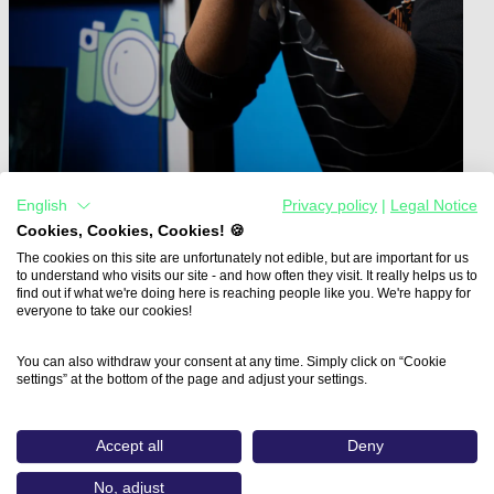
English
Privacy policy
|
Legal Notice
Cookies, Cookies, Cookies! 🍪
Home
The cookies on this site are unfortunately not edible, but are important for us
Community Guidelines
to understand who visits our site - and how often they visit. It really helps us to
find out if what we're doing here is reaching people like you. We're happy for
Community Guidelines
everyone to take our cookies!
You can also withdraw your consent at any time. Simply click on “Cookie
1. Zweck der Community
settings” at the bottom of the page and adjust your settings.
Die Medien.Bayern GmbH steht für
Medien- und
Meinungsvielfalt.
Unsere Social-Media-Kanäle sind Plattformen für
Accept all
Deny
Austausch, Diskussion und Inspiration – rund um Medien,
Innovation und die Zukunft der Branche.
No, adjust