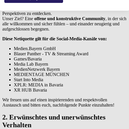
Wir bringen
Medienschaffende, Innovator:innen und Kreative
zusammen, um einen offenen Dialog zu fördern und neue
Perspektiven zu entdecken.
Unser Ziel? Eine
offene und konstruktive Community
, in der sich
alle willkommen und sicher fühlen – und einander neugierig und
aufgeschlossen begegnen.
Diese Netiquette gilt für die Social-Media-Kanäle von:
Medien.Bayern GmbH
Blauer Panther - TV & Streaming Award
Games/Bavaria
Media Lab Bayern
MedienNetzwerk Bayern
MEDIENTAGE MÜNCHEN
Start Into Media
XPLR: MEDIA in Bavaria
XR HUB Bavaria
Wir freuen uns auf einen inspirierenden und respektvollen
Austausch und bitten euch, nachfolgende Punkte einzuhalten!
2. Erwünschtes und unerwünschtes
Verhalten