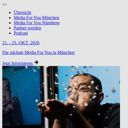
Übersicht
Media For You München
Media For You Nürnberg
Partner werden
Podcast
21. - 23. OKT. 2026
Die nächste Media For You in München
Jetzt Informieren