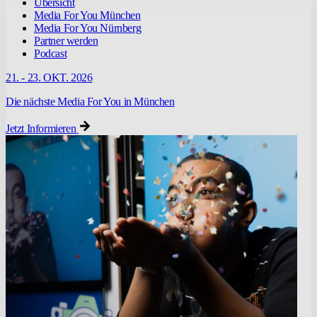
Übersicht
Media For You München
Media For You Nürnberg
Partner werden
Podcast
21. - 23. OKT. 2026
Die nächste Media For You in München
Jetzt Informieren