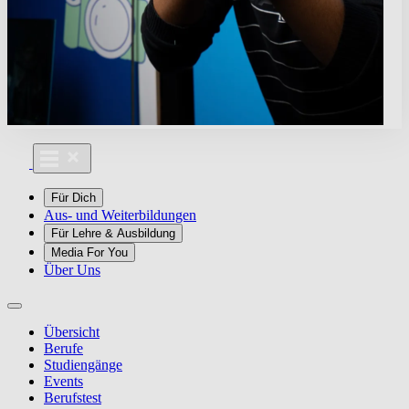
Für Dich
Aus- und Weiterbildungen
Für Lehre & Ausbildung
Media For You
Über Uns
Übersicht
Berufe
Studiengänge
Events
Berufstest