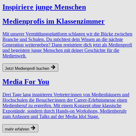
Inspiriere junge Menschen
Medienprofis im Klassenzimmer
Mit unserer Vermittlungsplattform schlagen wir die Bücke zwischen
Branche und Schulen. Du möchtest dein Wissen an die nächste
Generation weitergeben? Dann registriere dich jetzt als Medienprofi
und begeistere junge Menschen mit deiner Geschichte für die
Medienwelt.
Jetzt Medienprofi buchen
Media For You
Drei Tage lang inspirieren Vertreter:innen von Medienhäusern und
Hochschulen die Besucher:innen der Career-Erlebnismesse einen
Medienberuf zu ergreifen. Mit einem Konzept ohne klassische
Expostände, sondern durch Hands-on Workshops, Medienberufe
zum Anfassen und Talks auf der Media Idol Stage.
mehr erfahren