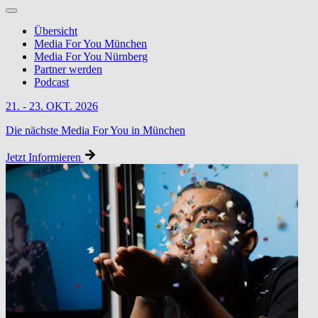
Übersicht
Media For You München
Media For You Nürnberg
Partner werden
Podcast
21. - 23. OKT. 2026
Die nächste Media For You in München
Jetzt Informieren