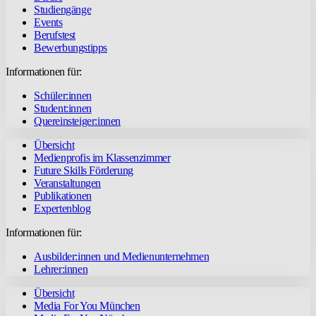
Studiengänge
Events
Berufstest
Bewerbungstipps
Informationen für:
Schüler:innen
Student:innen
Quereinsteiger:innen
Übersicht
Medienprofis im Klassenzimmer
Future Skills Förderung
Veranstaltungen
Publikationen
Expertenblog
Informationen für:
Ausbilder:innen und Medienunternehmen
Lehrer:innen
Übersicht
Media For You München