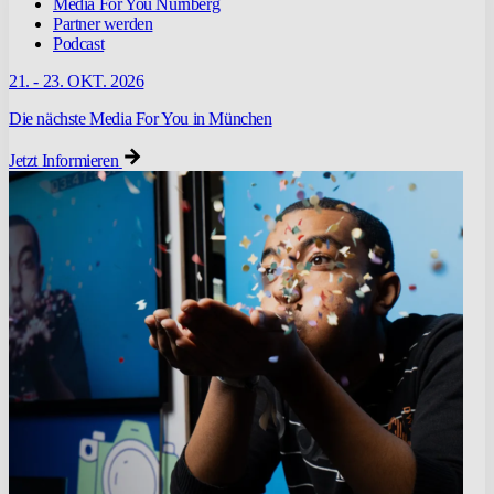
Media For You Nürnberg
Partner werden
Podcast
21. - 23. OKT. 2026
Die nächste Media For You in München
Jetzt Informieren