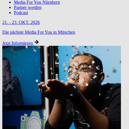
Media For You Nürnberg
Partner werden
Podcast
21. - 23. OKT. 2026
Die nächste Media For You in München
Jetzt Informieren