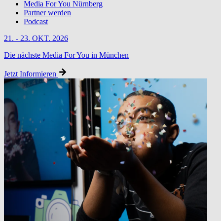
Media For You Nürnberg
Partner werden
Podcast
21. - 23. OKT. 2026
Die nächste Media For You in München
Jetzt Informieren