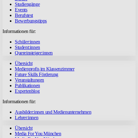
Studiengänge
Events
Berufstest
Bewerbungstipps
Informationen für:
Schüler:innen
Student:innen
Quereinsteiger:innen
Übersicht
Medienprofis im Klassenzimmer
Future Skills Förderung
Veranstaltungen
Publikationen
Expertenblog
Informationen für:
Ausbilder:innen und Medienunternehmen
Lehrer:innen
Übersicht
Media For You München