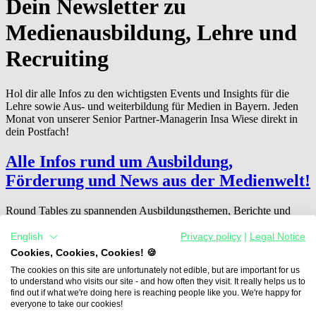
Dein Newsletter zu
Medienausbildung, Lehre und
Recruiting
Hol dir alle Infos zu den wichtigsten Events und Insights für die
Lehre sowie Aus- und weiterbildung für Medien in Bayern. Jeden
Monat von unserer Senior Partner-Managerin Insa Wiese direkt in
dein Postfach!
Alle Infos rund um Ausbildung,
Förderung und News aus der Medienwelt!
Round Tables zu spannenden Ausbildungsthemen, Berichte und
Ankündigungen der wichtigsten Events und Inspiration und Best
Cases von Ausbilder:innen und Expert:innen.
English
Privacy policy
|
Legal Notice
Cookies, Cookies, Cookies! 🍪
Einfach das Formular ausfüllen!
The cookies on this site are unfortunately not edible, but are important for us
to understand who visits our site - and how often they visit. It really helps us to
find out if what we're doing here is reaching people like you. We're happy for
everyone to take our cookies!