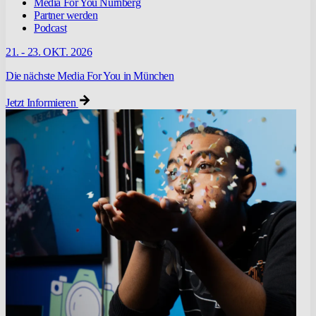
Media For You Nürnberg
Partner werden
Podcast
21. - 23. OKT. 2026
Die nächste Media For You in München
Jetzt Informieren