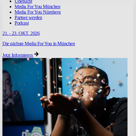
Übersicht
Media For You München
Media For You Nürnberg
Partner werden
Podcast
21. - 23. OKT. 2026
Die nächste Media For You in München
Jetzt Informieren