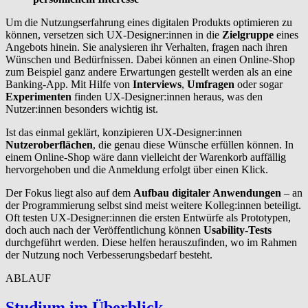
Um die Nutzungserfahrung eines digitalen Produkts optimieren zu
können, versetzen sich UX-Designer:innen in die
Zielgruppe
eines
Angebots hinein. Sie analysieren ihr Verhalten, fragen nach ihren
Wünschen und Bedürfnissen. Dabei können an einen Online-Shop
zum Beispiel ganz andere Erwartungen gestellt werden als an eine
Banking-App. Mit Hilfe von
Interviews
,
Umfragen
oder sogar
Experimenten
finden UX-Designer:innen heraus, was den
Nutzer:innen besonders wichtig ist.
Ist das einmal geklärt, konzipieren UX-Designer:innen
Nutzeroberflächen
, die genau diese Wünsche erfüllen können. In
einem Online-Shop wäre dann vielleicht der Warenkorb auffällig
hervorgehoben und die Anmeldung erfolgt über einen Klick.
Der Fokus liegt also auf dem
Aufbau digitaler Anwendungen
– an
der Programmierung selbst sind meist weitere Kolleg:innen beteiligt.
Oft testen UX-Designer:innen die ersten Entwürfe als Prototypen,
doch auch nach der Veröffentlichung können
Usability-Tests
durchgeführt werden. Diese helfen herauszufinden, wo im Rahmen
der Nutzung noch Verbesserungsbedarf besteht.
ABLAUF
Studium im Überblick