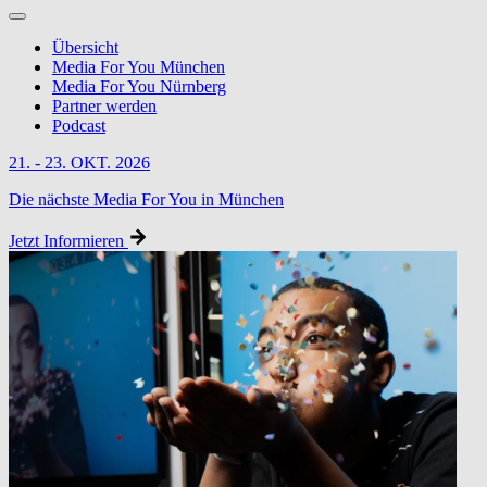
Übersicht
Media For You München
Media For You Nürnberg
Partner werden
Podcast
21. - 23. OKT. 2026
Die nächste Media For You in München
Jetzt Informieren