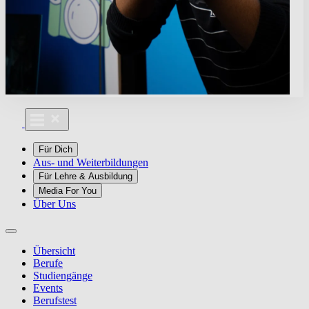
Für Dich
Aus- und Weiterbildungen
Für Lehre & Ausbildung
Media For You
Über Uns
Übersicht
Berufe
Studiengänge
Events
Berufstest