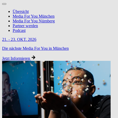
Übersicht
Media For You München
Media For You Nürnberg
Partner werden
Podcast
21. - 23. OKT. 2026
Die nächste Media For You in München
Jetzt Informieren