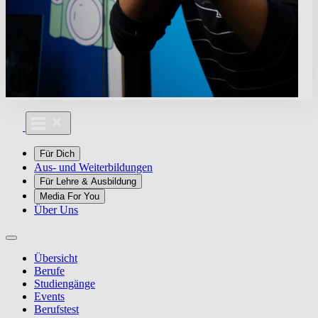
Für Dich
Aus- und Weiterbildungen
Für Lehre & Ausbildung
Media For You
Über Uns
Übersicht
Berufe
Studiengänge
Events
Berufstest