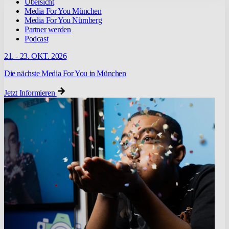
Übersicht
Media For You München
Media For You Nürnberg
Partner werden
Podcast
21. - 23. OKT. 2026
Die nächste Media For You in München
Jetzt Informieren