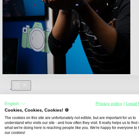
Für Dich
English
Privacy policy
|
Legal 
Aus- und Weiterbildungen
Cookies, Cookies, Cookies! 🍪
Für Lehre & Ausbildung
Media For You
The cookies on this site are unfortunately not edible, but are important for us to
understand who visits our site - and how often they visit. It really helps us to find o
Über Uns
what we're doing here is reaching people like you. We're happy for everyone to 
our cookies!