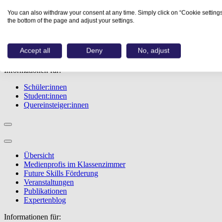
Übersicht
You can also withdraw your consent at any time. Simply click on “Cookie settings
Berufe
the bottom of the page and adjust your settings.
Studiengänge
Events
Berufstest
Accept all
Deny
No, adjust
Bewerbungstipps
Informationen für:
Schüler:innen
Student:innen
Quereinsteiger:innen
Übersicht
Medienprofis im Klassenzimmer
Future Skills Förderung
Veranstaltungen
Publikationen
Expertenblog
Informationen für: