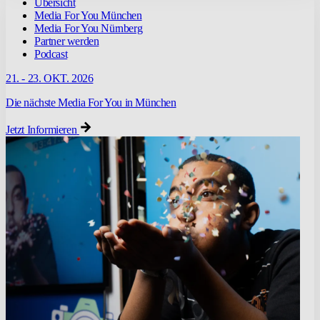
Übersicht
Media For You München
Media For You Nürnberg
Partner werden
Podcast
21. - 23. OKT. 2026
Die nächste Media For You in München
Jetzt Informieren