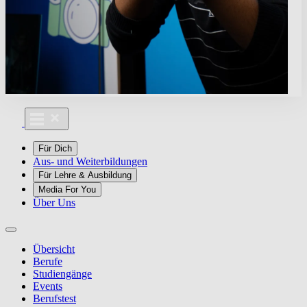
Für Dich
Aus- und Weiterbildungen
Für Lehre & Ausbildung
Media For You
Über Uns
Übersicht
Berufe
Studiengänge
Events
Berufstest