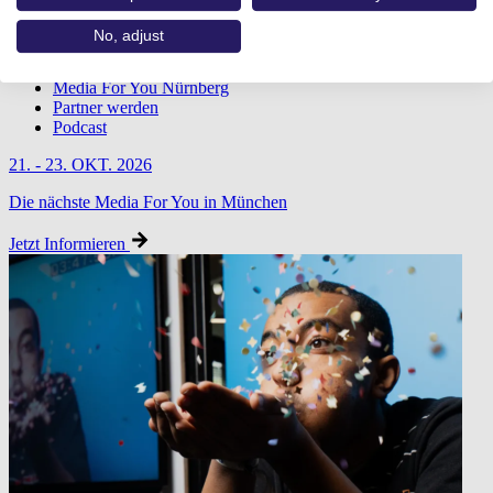
No, adjust
Übersicht
Media For You München
Media For You Nürnberg
Partner werden
Podcast
21. - 23. OKT. 2026
Die nächste Media For You in München
Jetzt Informieren