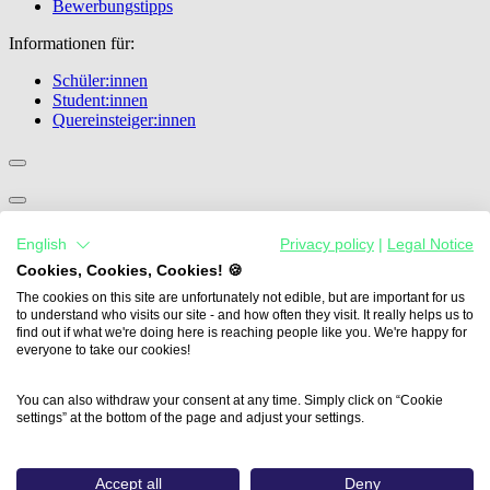
Bewerbungstipps
Informationen für:
Schüler:innen
Student:innen
Quereinsteiger:innen
Übersicht
English
Privacy policy
|
Legal Notice
Medienprofis im Klassenzimmer
Future Skills Förderung
Cookies, Cookies, Cookies! 🍪
Veranstaltungen
The cookies on this site are unfortunately not edible, but are important for us
Publikationen
to understand who visits our site - and how often they visit. It really helps us to
Expertenblog
find out if what we're doing here is reaching people like you. We're happy for
everyone to take our cookies!
Informationen für:
You can also withdraw your consent at any time. Simply click on “Cookie
Medienhäuser & Ausbildungsbetriebe
settings” at the bottom of the page and adjust your settings.
Hochschulen & Lehrende
Ausbildungsbetrieb werden
Lehrer:innen
Accept all
Deny