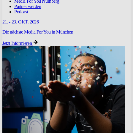
Media For You Nürnberg
Partner werden
Podcast
21. - 23. OKT. 2026
Die nächste Media For You in München
Jetzt Informieren