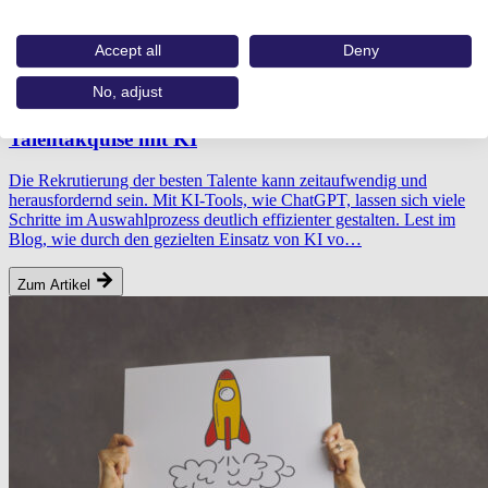
Accept all
Deny
No, adjust
30.08.2024
Talentakquise mit KI
Die Rekrutierung der besten Talente kann zeitaufwendig und
herausfordernd sein. Mit KI-Tools, wie ChatGPT, lassen sich viele
Schritte im Auswahlprozess deutlich effizienter gestalten. Lest im
Blog, wie durch den gezielten Einsatz von KI vo…
Zum Artikel