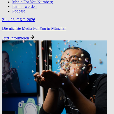
Media For You Nürnberg
Partner werden
Podcast
21. - 23. OKT. 2026
Die nächste Media For You in München
Jetzt Informieren