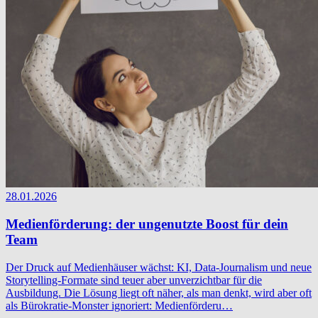
28.01.2026
Medienförderung: der ungenutzte Boost für dein
Team
Der Druck auf Medienhäuser wächst: KI, Data-Journalism und neue
Storytelling-Formate sind teuer aber unverzichtbar für die
Ausbildung. Die Lösung liegt oft näher, als man denkt, wird aber oft
als Bürokratie-Monster ignoriert: Medienförderu…