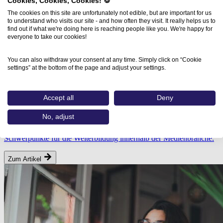
Cookies, Cookies, Cookies! 🍪
The cookies on this site are unfortunately not edible, but are important for us
to understand who visits our site - and how often they visit. It really helps us to
find out if what we're doing here is reaching people like you. We're happy for
everyone to take our cookies!
You can also withdraw your consent at any time. Simply click on “Cookie
settings” at the bottom of the page and adjust your settings.
01.02.2024
Was fehlt in der Weiterbildung für
Accept all
Deny
Medienschaffende?
No, adjust
Gerade die Medienbranche muss sich an stetig neue Entwicklungen
anpassen. Hier im Blog identifizieren wir die 5 zentralen
Schwerpunkte für die Weiterbildung innerhalb der Medienbranche.
Zum Artikel