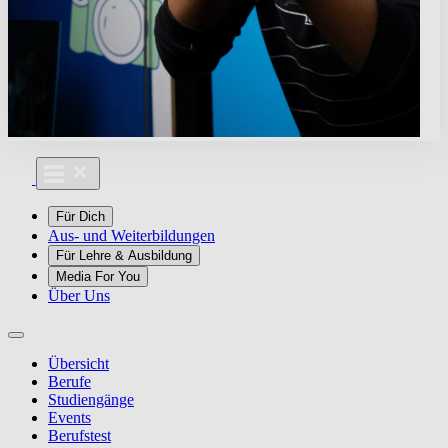
Für Dich
Aus- und Weiterbildungen
Für Lehre & Ausbildung
Media For You
Über Uns
Übersicht
Berufe
Studiengänge
Events
Berufstest