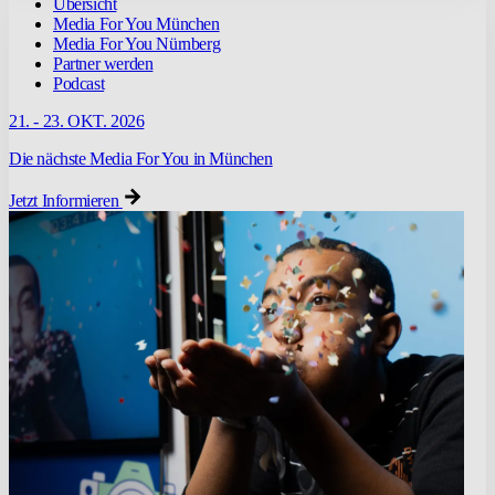
Übersicht
Media For You München
Media For You Nürnberg
Partner werden
Podcast
21. - 23. OKT. 2026
Die nächste Media For You in München
Jetzt Informieren