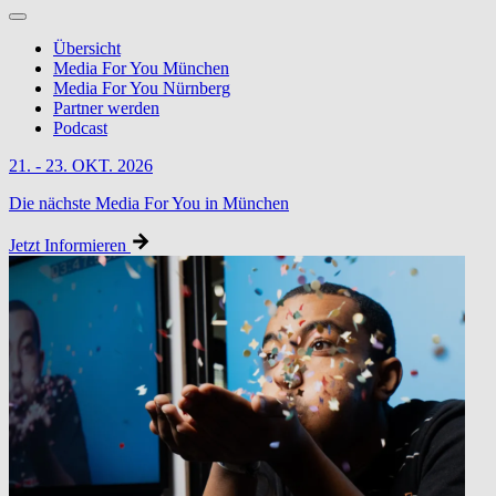
Übersicht
Media For You München
Media For You Nürnberg
Partner werden
Podcast
21. - 23. OKT. 2026
Die nächste Media For You in München
Jetzt Informieren