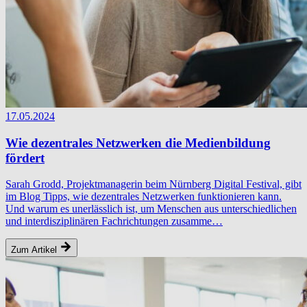
17.05.2024
Wie dezentrales Netzwerken die Medienbildung
fördert
Sarah Grodd, Projektmanagerin beim Nürnberg Digital Festival, gibt
im Blog Tipps, wie dezentrales Netzwerken funktionieren kann.
Und warum es unerlässlich ist, um Menschen aus unterschiedlichen
und interdisziplinären Fachrichtungen zusamme…
Zum Artikel