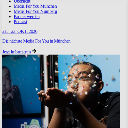
Übersicht
Media For You München
Media For You Nürnberg
Partner werden
Podcast
21. - 23. OKT. 2026
Die nächste Media For You in München
Jetzt Informieren