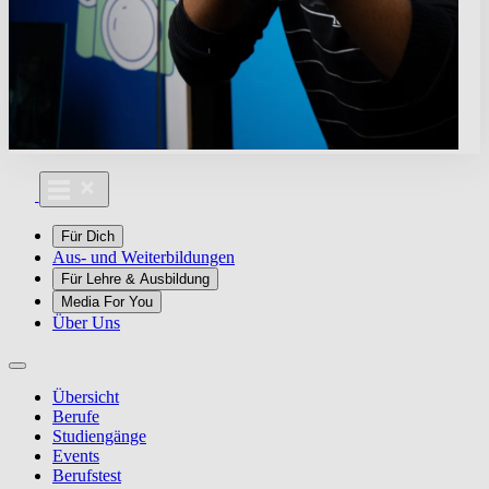
Für Dich
Aus- und Weiterbildungen
Für Lehre & Ausbildung
Media For You
Über Uns
Übersicht
Berufe
Studiengänge
Events
Berufstest