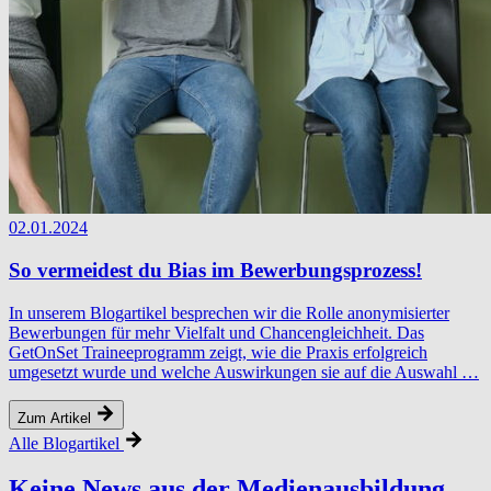
02.01.2024
So vermeidest du Bias im Bewerbungsprozess!
In unserem Blogartikel besprechen wir die Rolle anonymisierter
Bewerbungen für mehr Vielfalt und Chancengleichheit. Das
GetOnSet Traineeprogramm zeigt, wie die Praxis erfolgreich
umgesetzt wurde und welche Auswirkungen sie auf die Auswahl …
Zum Artikel
Alle Blogartikel
Keine News aus der Medi­en­aus­bil­dung