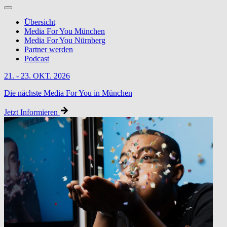
Übersicht
Media For You München
Media For You Nürnberg
Partner werden
Podcast
21. - 23. OKT. 2026
Die nächste Media For You in München
Jetzt Informieren