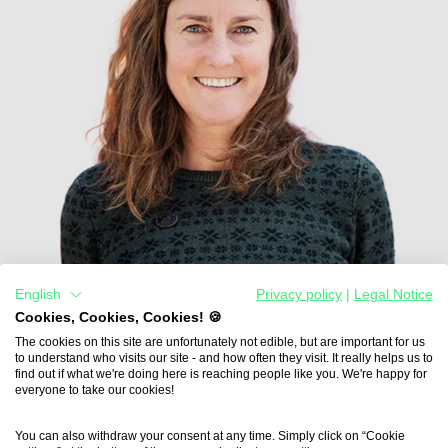
English
Privacy policy
|
Legal Notice
Insa Wiese
Cookies, Cookies, Cookies! 🍪
Senior Partner- und Projektmanagerin
The cookies on this site are unfortunately not edible, but are important for us
to understand who visits our site - and how often they visit. It really helps us to
find out if what we're doing here is reaching people like you. We're happy for
Email
everyone to take our cookies!
Anrufen
LinkedIn
You can also withdraw your consent at any time. Simply click on “Cookie