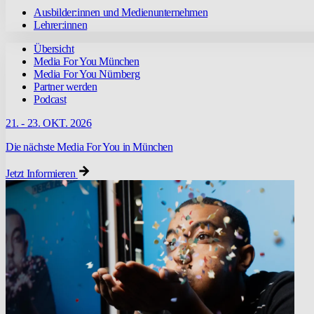
Ausbilder:innen und Medienunternehmen
Lehrer:innen
Übersicht
Media For You München
Media For You Nürnberg
Partner werden
Podcast
21. - 23. OKT. 2026
Die nächste Media For You in München
Jetzt Informieren