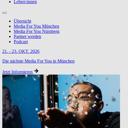
Lehrer:innen
Übersicht
Media For You München
Media For You Nürnberg
Partner werden
Podcast
21. - 23. OKT. 2026
Die nächste Media For You in München
Jetzt Informieren