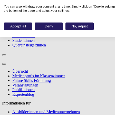
Studiengänge
You can also withdraw your consent at any time. Simply click on “Cookie settings
Events
the bottom of the page and adjust your settings.
Berufstest
Bewerbungstipps
Accept all
Deny
No, adjust
Informationen für:
Schüler:innen
Student:innen
Quereinsteiger:innen
Übersicht
Medienprofis im Klassenzimmer
Future Skills Förderung
Veranstaltungen
Publikationen
Expertenblog
Informationen für:
Ausbilder:innen und Medienunternehmen