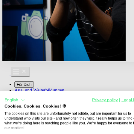
Für Dich
Aus- und Weiterbildungen
Für Lehre & Ausbildung
English
Privacy policy
|
Legal 
Media For You
Cookies, Cookies, Cookies! 🍪
Über Uns
The cookies on this site are unfortunately not edible, but are important for us to
understand who visits our site - and how often they visit. It really helps us to find o
what we're doing here is reaching people like you. We're happy for everyone to 
our cookies!
Übersicht
Berufe