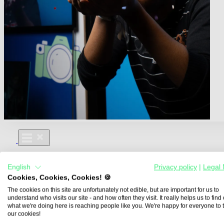
Für Dich
English
Privacy policy
|
Legal 
Aus- und Weiterbildungen
Cookies, Cookies, Cookies! 🍪
Für Lehre & Ausbildung
Media For You
The cookies on this site are unfortunately not edible, but are important for us to
understand who visits our site - and how often they visit. It really helps us to find o
Über Uns
what we're doing here is reaching people like you. We're happy for everyone to 
our cookies!