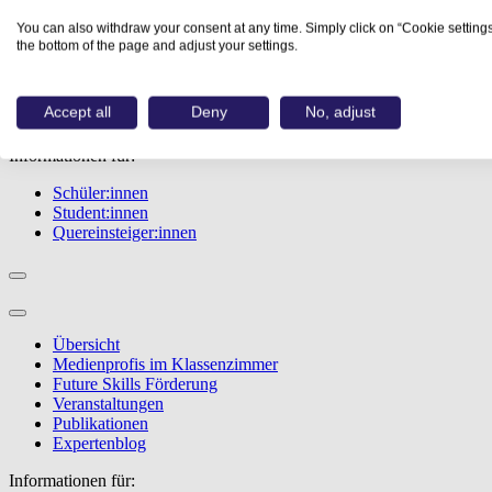
Übersicht
You can also withdraw your consent at any time. Simply click on “Cookie settings
Berufe
the bottom of the page and adjust your settings.
Studiengänge
Events
Berufstest
Accept all
Deny
No, adjust
Bewerbungstipps
Informationen für:
Schüler:innen
Student:innen
Quereinsteiger:innen
Übersicht
Medienprofis im Klassenzimmer
Future Skills Förderung
Veranstaltungen
Publikationen
Expertenblog
Informationen für: