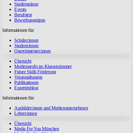
Studiengänge
Events
Berufstest
Bewerbungstipps
Informationen für:
Schüler:innen
Student:innen
Quereinsteiger:innen
Übersicht
Medienprofis im Klassenzimmer
Future Skills Förderung
Veranstaltungen
Publikationen
Expertenblog
Informationen für:
Ausbilder:innen und Medienunternehmen
Lehrer:innen
Übersicht
Media For You München