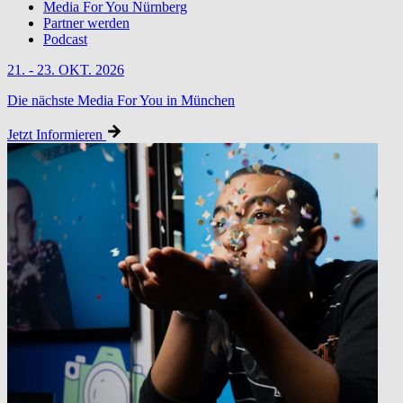
Media For You Nürnberg
Partner werden
Podcast
21. - 23. OKT. 2026
Die nächste Media For You in München
Jetzt Informieren