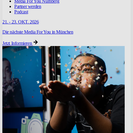
Media For You Nürnberg
Partner werden
Podcast
21. - 23. OKT. 2026
Die nächste Media For You in München
Jetzt Informieren