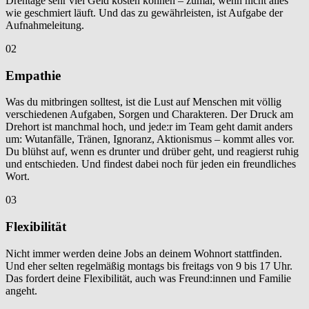
Drehtage sehr viel Geld kosten können – zumal, wenn nicht alles
wie geschmiert läuft. Und das zu gewährleisten, ist Aufgabe der
Aufnahmeleitung.
02
Empathie
Was du mitbringen solltest, ist die Lust auf Menschen mit völlig
verschiedenen Aufgaben, Sorgen und Charakteren. Der Druck am
Drehort ist manchmal hoch, und jede:r im Team geht damit anders
um: Wutanfälle, Tränen, Ignoranz, Aktionismus – kommt alles vor.
Du blühst auf, wenn es drunter und drüber geht, und reagierst ruhig
und entschieden. Und findest dabei noch für jeden ein freundliches
Wort.
03
Flexibilität
Nicht immer werden deine Jobs an deinem Wohnort stattfinden.
Und eher selten regelmäßig montags bis freitags von 9 bis 17 Uhr.
Das fordert deine Flexibilität, auch was Freund:innen und Familie
angeht.