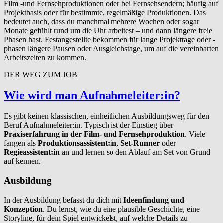
Film -und Fernsehproduktionen oder bei Fernsehsendern; häufig auf
Projektbasis oder für bestimmte, regelmäßige Produktionen. Das
bedeutet auch, dass du manchmal mehrere Wochen oder sogar
Monate gefühlt rund um die Uhr arbeitest – und dann längere freie
Phasen hast. Festangestellte bekommen für lange Projekttage oder -
phasen längere Pausen oder Ausgleichstage, um auf die vereinbarten
Arbeitszeiten zu kommen.
DER WEG ZUM JOB
Wie wird man Auf­nah­meleit­er:in?
Es gibt keinen klassischen, einheitlichen Ausbildungsweg für den
Beruf Aufnahmeleiter:in. Typisch ist der Einstieg über
Praxiserfahrung in der Film- und Fernsehproduktion
. Viele
fangen als
Produktionsassistent:in
,
Set-Runner
oder
Regieassistent:in
an und lernen so den Ablauf am Set von Grund
auf kennen.
Ausbildung
In der Ausbildung befasst du dich mit
Ideenfindung und
Konzeption
. Du lernst, wie du eine plausible Geschichte, eine
Storyline, für dein Spiel entwickelst, auf welche Details zu