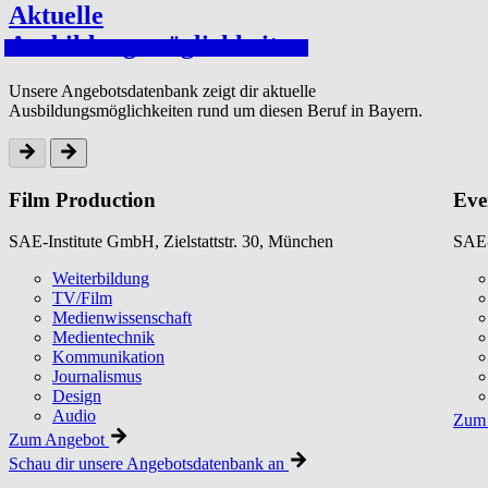
Aktuelle
Aus­bil­dungsmöglichkeit­en
Unsere Angebotsdatenbank zeigt dir aktuelle
Ausbildungsmöglichkeiten rund um diesen Beruf in Bayern.
Film Production
Eve
SAE-Institute GmbH, Zielstattstr. 30, München
SAE-
Weiterbildung
TV/Film
Medienwissenschaft
Medientechnik
Kommunikation
Journalismus
Design
Audio
Zum 
Zum Angebot
Schau dir unsere Angebotsdatenbank an