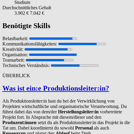
Studium
Durchschnittliches Gehalt
3.902 €
7.042 €
Benötigte Skills
Belastbarkeit:
Kommunikationsfähigkeiten:
Kreativität:
Organisation:
Teamarbeit:
Technisches Verständnis:
ÜBERBLICK
Was ist ein:e Pro­duk­tion­sleit­er:in?
Als Produktionsleiter:in hast du bei der Verwirklichung von
Projekten wirtschaftliche und organisatorische Verantwortung. Du
führst dabei das von dem/der
Herstellungsleiter:in
vorbereitete
Projekt fort. In Absprache mit diesem/dieser und den
Produzent:innen
setzt du als Produktionsleiter:in das Projekt in die
Tat um. Dabei koordinierst du sowohl
Personal
als auch
Ressourcen
und planst den
Ablauf
beim Dreh.