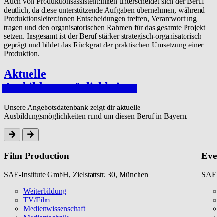
Auch von Produktionsassistent:innen unterscheidet sich der Beruf
deutlich, da diese unterstützende Aufgaben übernehmen, während
Produktionsleiter:innen Entscheidungen treffen, Verantwortung
tragen und den organisatorischen Rahmen für das gesamte Projekt
setzen. Insgesamt ist der Beruf stärker strategisch-organisatorisch
geprägt und bildet das Rückgrat der praktischen Umsetzung einer
Produktion.
Aktuelle
Aus­bil­dungsmöglichkeit­en
Unsere Angebotsdatenbank zeigt dir aktuelle
Ausbildungsmöglichkeiten rund um diesen Beruf in Bayern.
Film Production
Eve
SAE-Institute GmbH, Zielstattstr. 30, München
SAE-
Weiterbildung
TV/Film
Medienwissenschaft