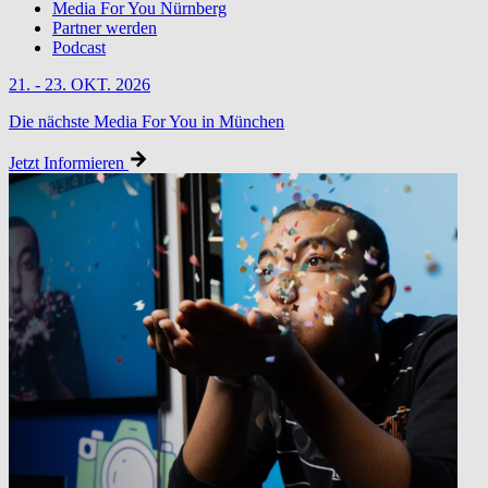
Media For You Nürnberg
Partner werden
Podcast
21. - 23. OKT. 2026
Die nächste Media For You in München
Jetzt Informieren