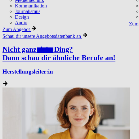
Medientechnik
Kommunikation
Journalismus
Design
Audio
Zum 
Zum Angebot
Schau dir unsere Angebotsdatenbank an
Nicht ganz
dein
Ding?
Dann schau dir ähnliche Berufe an!
Herstellungsleiter:in