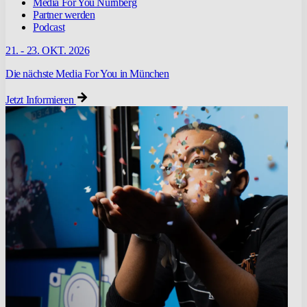
Media For You Nürnberg
Partner werden
Podcast
21. - 23. OKT. 2026
Die nächste Media For You in München
Jetzt Informieren