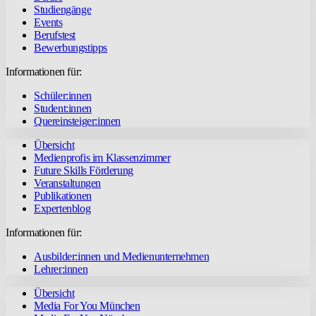
Studiengänge
Events
Berufstest
Bewerbungstipps
Informationen für:
Schüler:innen
Student:innen
Quereinsteiger:innen
Übersicht
Medienprofis im Klassenzimmer
Future Skills Förderung
Veranstaltungen
Publikationen
Expertenblog
Informationen für:
Ausbilder:innen und Medienunternehmen
Lehrer:innen
Übersicht
Media For You München