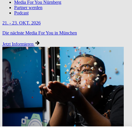
Media For You Nürnberg
Partner werden
Podcast
21. - 23. OKT. 2026
Die nächste Media For You in München
Jetzt Informieren