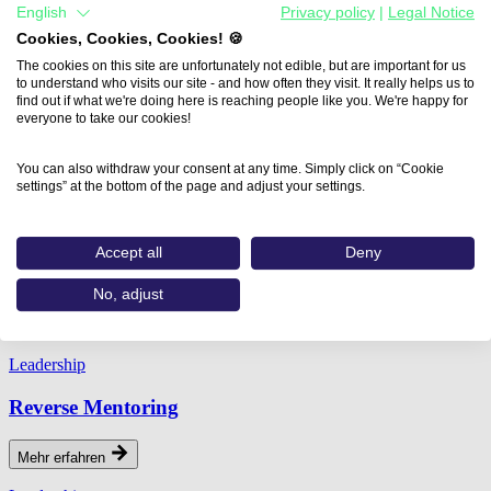
English
Privacy policy
|
Legal Notice
Cookies, Cookies, Cookies! 🍪
The cookies on this site are unfortunately not edible, but are important for us
to understand who visits our site - and how often they visit. It really helps us to
find out if what we're doing here is reaching people like you. We're happy for
everyone to take our cookies!
Home
You can also withdraw your consent at any time. Simply click on “Cookie
Tags
settings” at the bottom of the page and adjust your settings.
Unternehmenskultur
Unternehmenskultur
Accept all
Deny
No, adjust
Relevante Themen
Leadership
Reverse Mentoring
Mehr erfahren