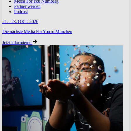
Media For You Nürnberg
Partner werden
Podcast
21. - 23. OKT. 2026
Die nächste Media For You in München
Jetzt Informieren