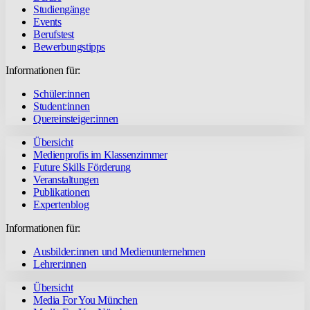
Studiengänge
Events
Berufstest
Bewerbungstipps
Informationen für:
Schüler:innen
Student:innen
Quereinsteiger:innen
Übersicht
Medienprofis im Klassenzimmer
Future Skills Förderung
Veranstaltungen
Publikationen
Expertenblog
Informationen für:
Ausbilder:innen und Medienunternehmen
Lehrer:innen
Übersicht
Media For You München