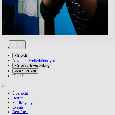
Für Dich
Aus- und Weiterbildungen
Für Lehre & Ausbildung
Media For You
Über Uns
Übersicht
Berufe
Studiengänge
Events
Berufstest