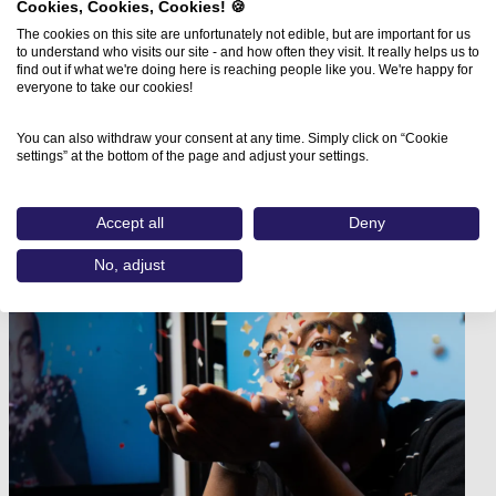
Cookies, Cookies, Cookies! 🍪
The cookies on this site are unfortunately not edible, but are important for us
Übersicht
to understand who visits our site - and how often they visit. It really helps us to
Media For You München
find out if what we're doing here is reaching people like you. We're happy for
Media For You Nürnberg
everyone to take our cookies!
Partner werden
Podcast
You can also withdraw your consent at any time. Simply click on “Cookie
settings” at the bottom of the page and adjust your settings.
21. - 23. OKT. 2026
Die nächste Media For You in München
Accept all
Deny
Jetzt Informieren
No, adjust