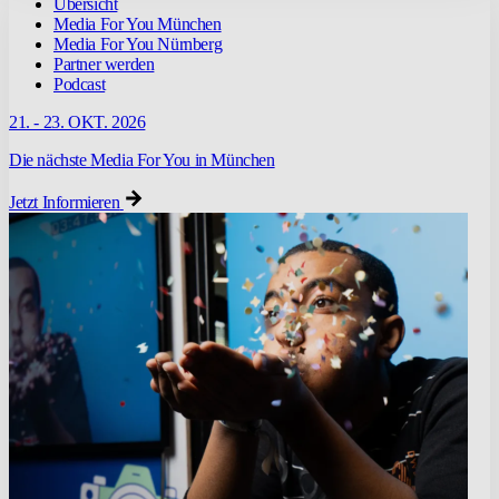
Übersicht
Media For You München
Media For You Nürnberg
Partner werden
Podcast
21. - 23. OKT. 2026
Die nächste Media For You in München
Jetzt Informieren