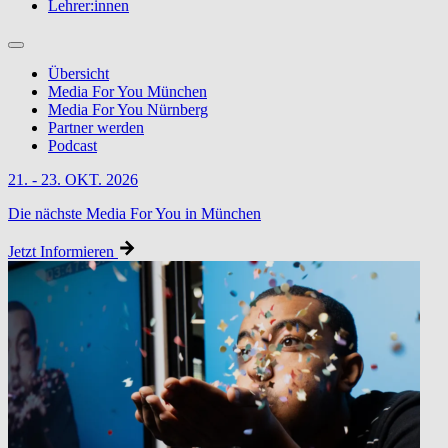
Lehrer:innen
Übersicht
Media For You München
Media For You Nürnberg
Partner werden
Podcast
21. - 23. OKT. 2026
Die nächste Media For You in München
Jetzt Informieren