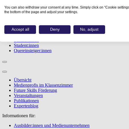
Studiengänge
You can also withdraw your consent at any time. Simply click on “Cookie settings
Events
the bottom of the page and adjust your settings.
Berufstest
Bewerbungstipps
Accept all
Deny
No, adjust
Informationen für:
Schüler:innen
Student:innen
Quereinsteiger:innen
Übersicht
Medienprofis im Klassenzimmer
Future Skills Förderung
Veranstaltungen
Publikationen
Expertenblog
Informationen für:
Ausbilder:innen und Medienunternehmen