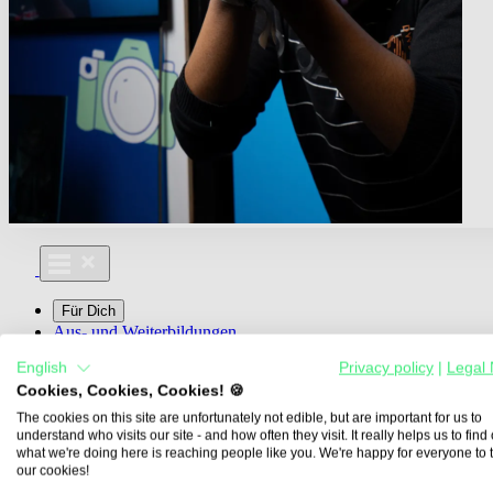
Für Dich
Aus- und Weiterbildungen
Für Lehre & Ausbildung
English
Privacy policy
|
Legal 
Media For You
Cookies, Cookies, Cookies! 🍪
Über Uns
The cookies on this site are unfortunately not edible, but are important for us to
understand who visits our site - and how often they visit. It really helps us to find o
what we're doing here is reaching people like you. We're happy for everyone to 
our cookies!
Übersicht
Berufe