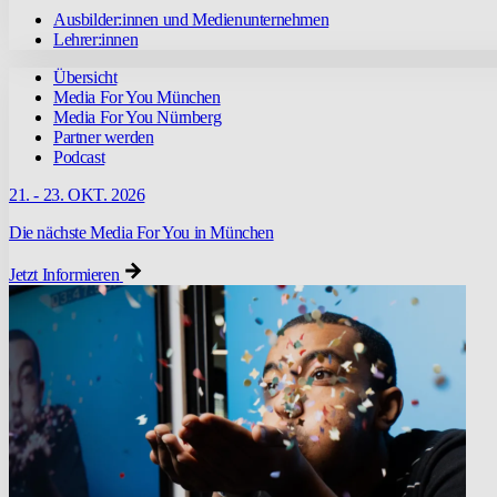
Ausbilder:innen und Medienunternehmen
Lehrer:innen
Übersicht
Media For You München
Media For You Nürnberg
Partner werden
Podcast
21. - 23. OKT. 2026
Die nächste Media For You in München
Jetzt Informieren