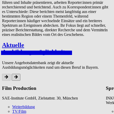
führen und Inhalte präsentieren, arbeiten Reporter:innen primär
recherchierend und berichtend. Auch zu Korrespondent:innen gibt
es Unterschiede: Diese berichten meist langfristig aus einer
bestimmten Region oder einem Themenfeld, während
Reporter:innen häufiger wechselnde Einsätze und ein breiteres
Spektrum an Ereignissen abdecken. Ihr Fokus liegt auf schneller,
präziser Berichterstattung, direkter Recherche und dem Vermitteln
eines realistischen Bildes vom Ort des Geschehens.
Aktuelle
Aus­bil­dungsmöglichkeit­en
Unsere Angebotsdatenbank zeigt dir aktuelle
Ausbildungsmöglichkeiten rund um diesen Beruf in Bayern.
Film Production
Spr
SAE-Institute GmbH, Zielstattstr. 30, München
INKU
Werk
Weiterbildung
TV/Film