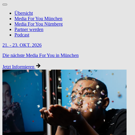
Übersicht
Media For You München
Media For You Nürnberg
Partner werden
Podcast
21. - 23. OKT. 2026
Die nächste Media For You in München
Jetzt Informieren