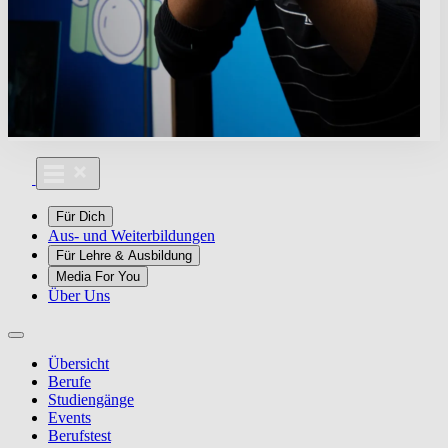
Für Dich
Aus- und Weiterbildungen
Für Lehre & Ausbildung
Media For You
Über Uns
Übersicht
Berufe
Studiengänge
Events
Berufstest