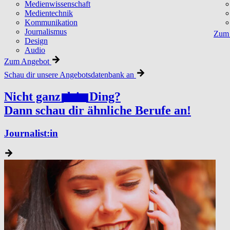
Medienwissenschaft
Medientechnik
Kommunikation
Journalismus
Zum 
Design
Audio
Zum Angebot
Schau dir unsere Angebotsdatenbank an
Nicht ganz
dein
Ding?
Dann schau dir ähnliche Berufe an!
Journalist:in