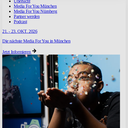
Übersicht
Media For You München
Media For You Nürnberg
Partner werden
Podcast
21. - 23. OKT. 2026
Die nächste Media For You in München
Jetzt Informieren