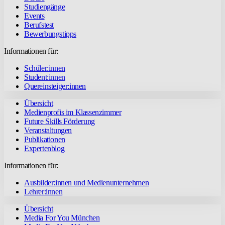
Studiengänge
Events
Berufstest
Bewerbungstipps
Informationen für:
Schüler:innen
Student:innen
Quereinsteiger:innen
Übersicht
Medienprofis im Klassenzimmer
Future Skills Förderung
Veranstaltungen
Publikationen
Expertenblog
Informationen für:
Ausbilder:innen und Medienunternehmen
Lehrer:innen
Übersicht
Media For You München