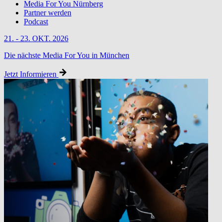
Media For You Nürnberg
Partner werden
Podcast
21. - 23. OKT. 2026
Die nächste Media For You in München
Jetzt Informieren