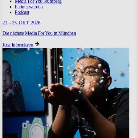
Media For You Nürnberg
Partner werden
Podcast
21. - 23. OKT. 2026
Die nächste Media For You in München
Jetzt Informieren