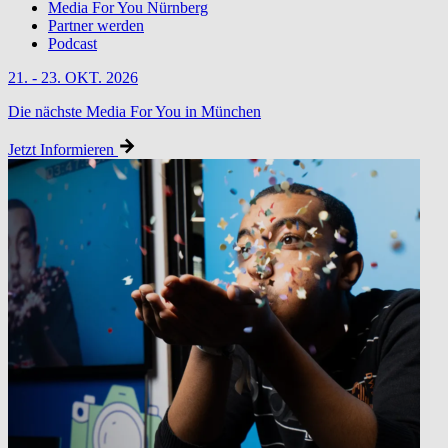
Media For You Nürnberg
Partner werden
Podcast
21. - 23. OKT. 2026
Die nächste Media For You in München
Jetzt Informieren