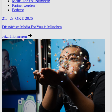
Media For You Nürnberg
Partner werden
Podcast
21. - 23. OKT. 2026
Die nächste Media For You in München
Jetzt Informieren