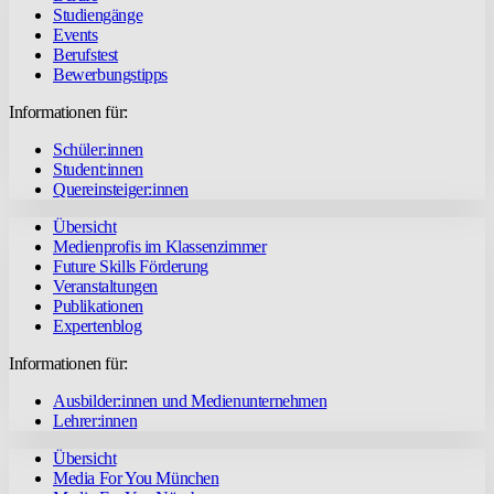
Studiengänge
Events
Berufstest
Bewerbungstipps
Informationen für:
Schüler:innen
Student:innen
Quereinsteiger:innen
Übersicht
Medienprofis im Klassenzimmer
Future Skills Förderung
Veranstaltungen
Publikationen
Expertenblog
Informationen für:
Ausbilder:innen und Medienunternehmen
Lehrer:innen
Übersicht
Media For You München