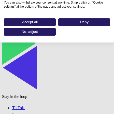
You can also withdraw your consent at any time. Simply click on “Cookie
erreicht, aber vieles auch gleich wieder vergessen. Das Holistic
settings” at the bottom of the page and adjust your settings.
Assessment verfolgt einen anderen Ansatz.
Zum Artikel
Accept all
Deny
No, adjust
Stay in the loop!
TikTok