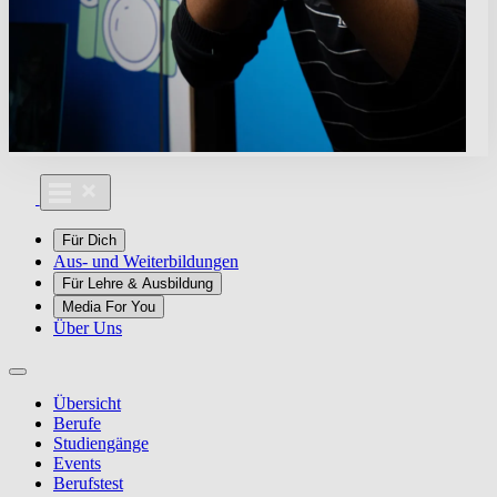
Für Dich
Aus- und Weiterbildungen
Für Lehre & Ausbildung
Media For You
Über Uns
Übersicht
Berufe
Studiengänge
Events
Berufstest