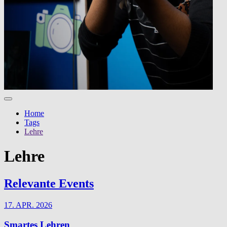
Home
Tags
Lehre
Lehre
Relevante Events
17. APR. 2026
Smartes Lehren