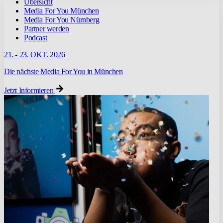
Übersicht
Media For You München
Media For You Nürnberg
Partner werden
Podcast
21. - 23. OKT. 2026
Die nächste Media For You in München
Jetzt Informieren