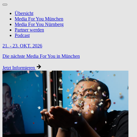
Übersicht
Media For You München
Media For You Nürnberg
Partner werden
Podcast
21. - 23. OKT. 2026
Die nächste Media For You in München
Jetzt Informieren