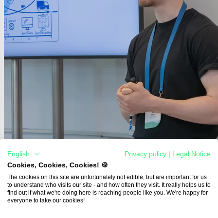
English
Privacy policy
|
Legal Notice
Cookies, Cookies, Cookies! 🍪
06.07.2026
The cookies on this site are unfortunately not edible, but are important for us
to understand who visits our site - and how often they visit. It really helps us to
Feedforward statt Feedback: Holistic Assessment
find out if what we're doing here is reaching people like you. We're happy for
everyone to take our cookies!
Lernen ist oft mit Prüfungsstress und durchgemachten Nächten des
Lernens verbunden. Damit wird dann vielleicht eine gute Note