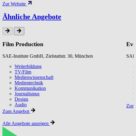
Zur Website
Ähnliche Angebote
Film Production
Eve
SAE-Institute GmbH, Zielstattstr. 30, München
SAE-
Weiterbildung
TV/Film
Medienwissenschaft
Medientechnik
Kommunikation
Journalismus
Design
Audio
Zum 
Zum Angebot
Alle Angebote anzeigen