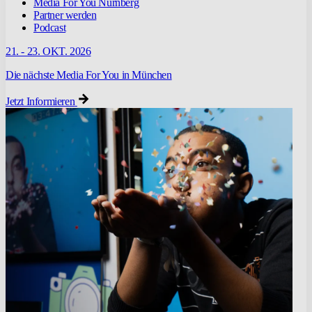
Media For You Nürnberg
Partner werden
Podcast
21. - 23. OKT. 2026
Die nächste Media For You in München
Jetzt Informieren