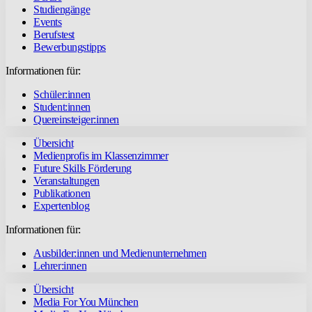
Studiengänge
Events
Berufstest
Bewerbungstipps
Informationen für:
Schüler:innen
Student:innen
Quereinsteiger:innen
Übersicht
Medienprofis im Klassenzimmer
Future Skills Förderung
Veranstaltungen
Publikationen
Expertenblog
Informationen für:
Ausbilder:innen und Medienunternehmen
Lehrer:innen
Übersicht
Media For You München