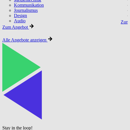
Kommunikation
Journalismus
Design
Audio
Zum 
Zum Angebot
Alle Angebote anzeigen
Stay in the loop!