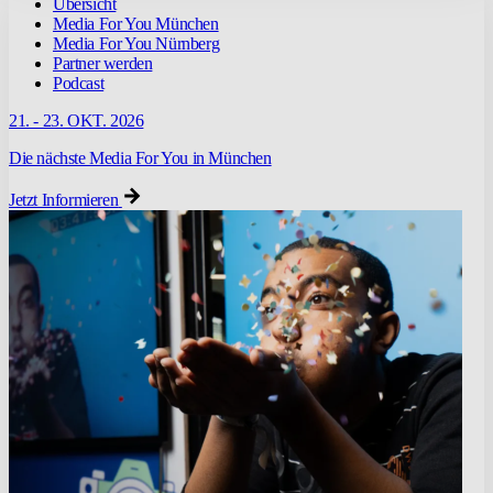
Übersicht
Media For You München
Media For You Nürnberg
Partner werden
Podcast
21. - 23. OKT. 2026
Die nächste Media For You in München
Jetzt Informieren