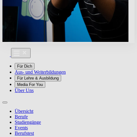
Für Dich
Aus- und Weiterbildungen
Für Lehre & Ausbildung
Media For You
Über Uns
Übersicht
Berufe
Studiengänge
Events
Berufstest