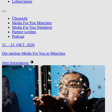
Lehrer:innen
Übersicht
Media For You München
Media For You Nürnberg
Partner werden
Podcast
21. - 23. OKT. 2026
Die nächste Media For You in München
Jetzt Informieren