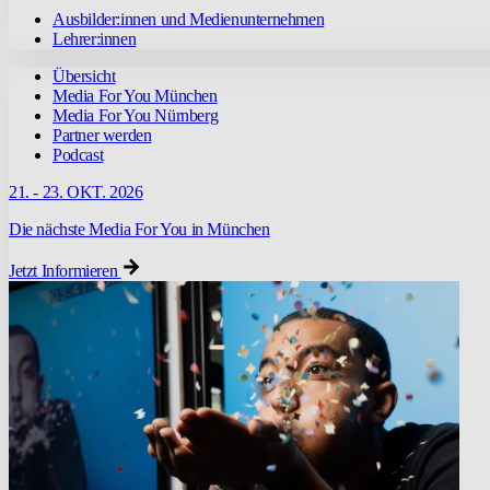
Ausbilder:innen und Medienunternehmen
Lehrer:innen
Übersicht
Media For You München
Media For You Nürnberg
Partner werden
Podcast
21. - 23. OKT. 2026
Die nächste Media For You in München
Jetzt Informieren