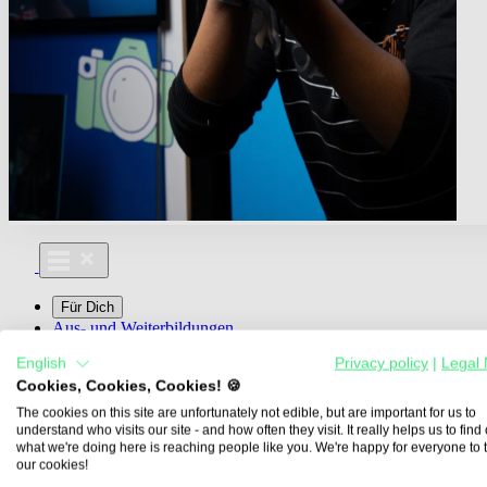
Für Dich
Aus- und Weiterbildungen
Für Lehre & Ausbildung
English
Privacy policy
|
Legal 
Media For You
Cookies, Cookies, Cookies! 🍪
Über Uns
The cookies on this site are unfortunately not edible, but are important for us to
understand who visits our site - and how often they visit. It really helps us to find o
what we're doing here is reaching people like you. We're happy for everyone to 
our cookies!
Übersicht
Berufe