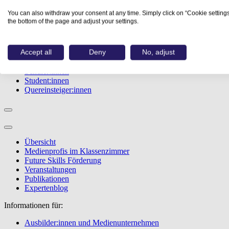
Studiengänge
You can also withdraw your consent at any time. Simply click on “Cookie settings
Events
the bottom of the page and adjust your settings.
Berufstest
Bewerbungstipps
Accept all
Deny
No, adjust
Informationen für:
Schüler:innen
Student:innen
Quereinsteiger:innen
Übersicht
Medienprofis im Klassenzimmer
Future Skills Förderung
Veranstaltungen
Publikationen
Expertenblog
Informationen für:
Ausbilder:innen und Medienunternehmen