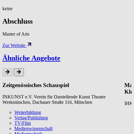
keine
Abschluss
Master of Arts
Zur Website
Ähnliche Angebote
Zeitgenössisches Schauspiel
Mar
Kle
INKUNST e.V. Verein für Darstellende Kunst Theater
Werkmünchen, Dachauer Straße 116, München
IHK 
Weiterbildung
Verlag/Publishing
TV/Film
Medienwissenschaft
Medientechnik