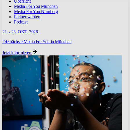
Übersicht
Media For You München
Media For You Nürnberg
Partner werden
Podcast
21. - 23. OKT. 2026
Die nächste Media For You in München
Jetzt Informieren