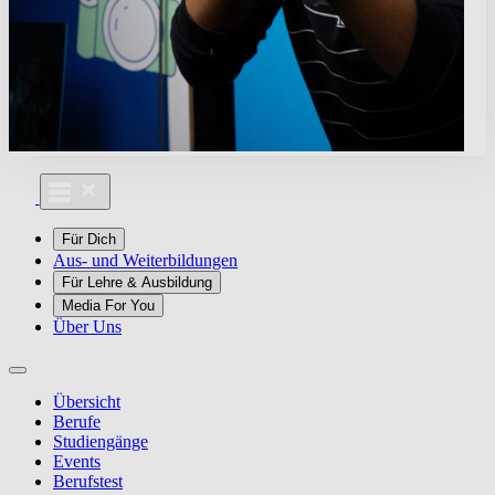
Für Dich
Aus- und Weiterbildungen
Für Lehre & Ausbildung
Media For You
Über Uns
Übersicht
Berufe
Studiengänge
Events
Berufstest