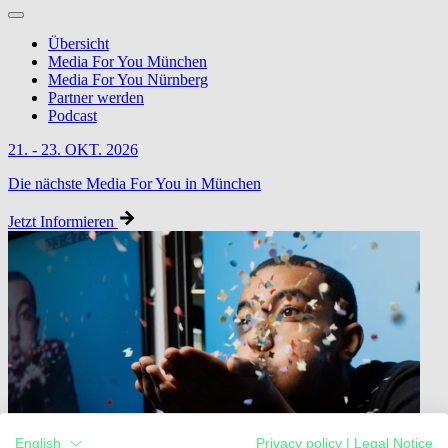
Übersicht
Media For You München
Media For You Nürnberg
Partner werden
Podcast
21. - 23. OKT. 2026
Die nächste Media For You in München
Jetzt Informieren
English
Privacy policy
|
Legal Notice