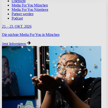
Übersicht
Media For You München
Media For You Nürnberg
Partner werden
Podcast
21. - 23. OKT. 2026
Die nächste Media For You in München
Jetzt Informieren