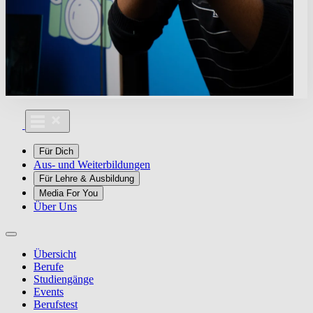
Für Dich
Aus- und Weiterbildungen
Für Lehre & Ausbildung
Media For You
Über Uns
Übersicht
Berufe
Studiengänge
Events
Berufstest