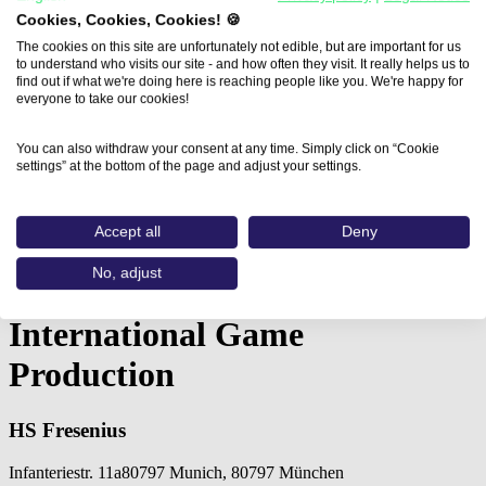
Cookies, Cookies, Cookies! 🍪
The cookies on this site are unfortunately not edible, but are important for us
to understand who visits our site - and how often they visit. It really helps us to
find out if what we're doing here is reaching people like you. We're happy for
everyone to take our cookies!
You can also withdraw your consent at any time. Simply click on “Cookie
settings” at the bottom of the page and adjust your settings.
Accept all
Deny
Home
Aus- und Weiterbildungen
No, adjust
International Game Production (HS…
International Game
Production
HS Fresenius
Infanteriestr. 11a80797 Munich, 80797 München