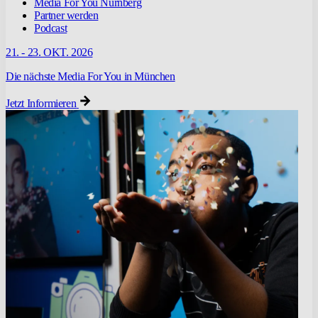
Media For You Nürnberg
Partner werden
Podcast
21. - 23. OKT. 2026
Die nächste Media For You in München
Jetzt Informieren