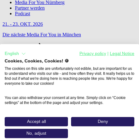
Media For You Nürnberg
Partner werden
Podcast
21. - 23. OKT. 2026
Die nächste Media For You in München
Jetzt Informieren
English
Privacy policy
|
Legal Notice
Cookies, Cookies, Cookies! 🍪
The cookies on this site are unfortunately not edible, but are important for us
to understand who visits our site - and how often they visit. It really helps us to
find out if what we're doing here is reaching people like you. We're happy for
everyone to take our cookies!
You can also withdraw your consent at any time. Simply click on “Cookie
settings” at the bottom of the page and adjust your settings.
Accept all
Deny
No, adjust