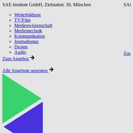
SAE-Institute GmbH, Zielstattstr. 30, München
SAE-
Weiterbildung
TV/Film
Medienwissenschaft
Medientechnik
Kommunikation
Journalismus
Design
Audio
Zum 
Zum Angebot
Alle Angebote anzeigen