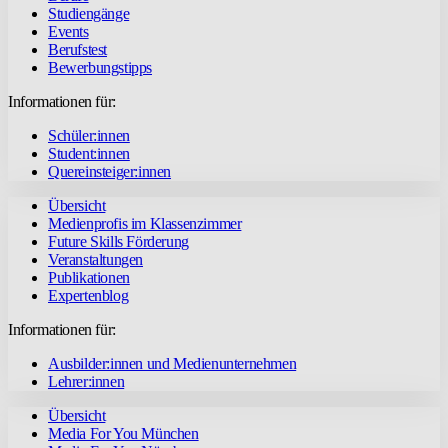
Studiengänge
Events
Berufstest
Bewerbungstipps
Informationen für:
Schüler:innen
Student:innen
Quereinsteiger:innen
Übersicht
Medienprofis im Klassenzimmer
Future Skills Förderung
Veranstaltungen
Publikationen
Expertenblog
Informationen für:
Ausbilder:innen und Medienunternehmen
Lehrer:innen
Übersicht
Media For You München