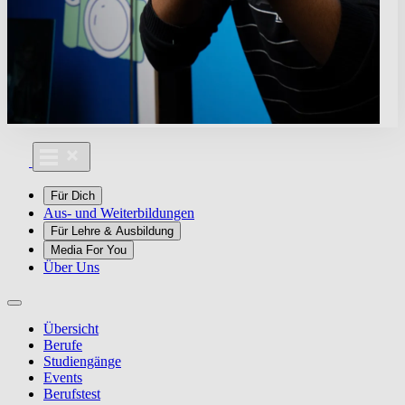
Für Dich
Aus- und Weiterbildungen
Für Lehre & Ausbildung
Media For You
Über Uns
Übersicht
Berufe
Studiengänge
Events
Berufstest