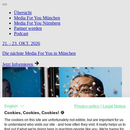
Übersicht
Media For You München
Media For You Nürnberg
Partner werden
Podcast
21. - 23. OKT. 2026
Die nächste Media For You in München
Jetzt Informieren
English
Privacy policy
|
Legal Notice
Cookies, Cookies, Cookies! 🍪
The cookies on this site are unfortunately not edible, but are important for us
to understand who visits our site - and how often they visit. It really helps us to
find out if what we're doing here is reaching people like you. We're happy for