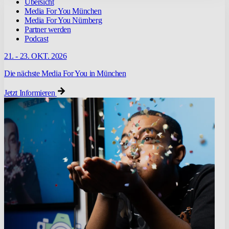
Übersicht
Media For You München
Media For You Nürnberg
Partner werden
Podcast
21. - 23. OKT. 2026
Die nächste Media For You in München
Jetzt Informieren