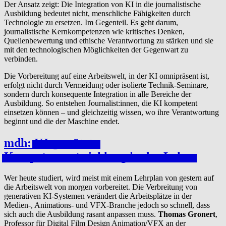
Der Ansatz zeigt: Die Integration von KI in die journalistische
Ausbildung bedeutet nicht, menschliche Fähigkeiten durch
Technologie zu ersetzen. Im Gegenteil. Es geht darum,
journalistische Kernkompetenzen wie kritisches Denken,
Quellenbewertung und ethische Verantwortung zu stärken und sie
mit den technologischen Möglichkeiten der Gegenwart zu
verbinden.
Die Vorbereitung auf eine Arbeitswelt, in der KI omnipräsent ist,
erfolgt nicht durch Vermeidung oder isolierte Technik-Seminare,
sondern durch konsequente Integration in alle Bereiche der
Ausbildung. So entstehen Journalist:innen, die KI kompetent
einsetzen können – und gleichzeitig wissen, wo ihre Verantwortung
beginnt und die der Maschine endet.
mdh:
KI-gestützte
Kom­pe­ten­zen­twick­lung in der
Lehre
Wer heute studiert, wird meist mit einem Lehrplan von gestern auf
die Arbeitswelt von morgen vorbereitet. Die Verbreitung von
generativen KI-Systemen verändert die Arbeitsplätze in der
Medien-, Animations- und VFX-Branche jedoch so schnell, dass
sich auch die Ausbildung rasant anpassen muss.
Thomas
Gronert
,
Professor für Digital Film Design Animation/VFX an der