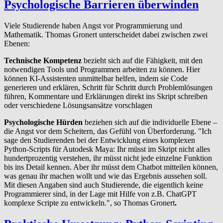
Psy­chol­o­gis­che Barrieren überwinden
Viele Studierende haben Angst vor Programmierung und
Mathematik. Thomas Gronert unterscheidet dabei zwischen zwei
Ebenen:
Technische Kompetenz
bezieht sich auf die Fähigkeit, mit den
notwendigen Tools und Programmen arbeiten zu können. Hier
können KI-Assistenten unmittelbar helfen, indem sie Code
generieren und erklären, Schritt für Schritt durch Problemlösungen
führen, Kommentare und Erklärungen direkt ins Skript schreiben
oder verschiedene Lösungsansätze vorschlagen
Psychologische Hürden
beziehen sich auf die individuelle Ebene –
die Angst vor dem Scheitern, das Gefühl von Überforderung. "Ich
sage den Studierenden bei der Entwicklung eines komplexen
Python-Scripts für Autodesk Maya: Ihr müsst im Skript nicht alles
hundertprozentig verstehen, ihr müsst nicht jede einzelne Funktion
bis ins Detail kennen. Aber ihr müsst dem Chatbot mitteilen können,
was genau ihr machen wollt und wie das Ergebnis aussehen soll.
Mit diesen Angaben sind auch Studierende, die eigentlich keine
Programmierer sind, in der Lage mit Hilfe von z.B. ChatGPT
komplexe Scripte zu entwickeln.", so Thomas Gronert
.