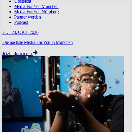
Übersicht
Media For You München
Media For You Nürnberg
Partner werden
Podcast
21. - 23. OKT. 2026
Die nächste Media For You in München
Jetzt Informieren