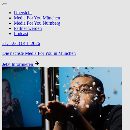
Übersicht
Media For You München
Media For You Nürnberg
Partner werden
Podcast
21. - 23. OKT. 2026
Die nächste Media For You in München
Jetzt Informieren