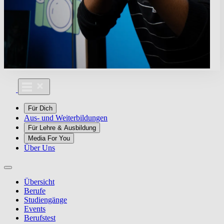
Für Dich
Aus- und Weiterbildungen
Für Lehre & Ausbildung
Media For You
Über Uns
Übersicht
Berufe
Studiengänge
Events
Berufstest