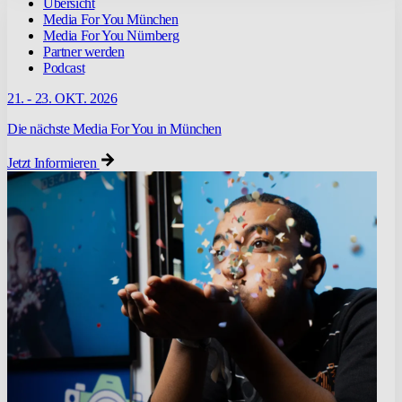
Übersicht
Media For You München
Media For You Nürnberg
Partner werden
Podcast
21. - 23. OKT. 2026
Die nächste Media For You in München
Jetzt Informieren