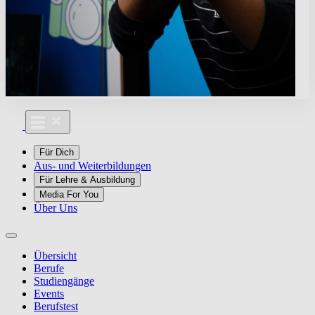
Für Dich
Aus- und Weiterbildungen
Für Lehre & Ausbildung
Media For You
Über Uns
Übersicht
Berufe
Studiengänge
Events
Berufstest