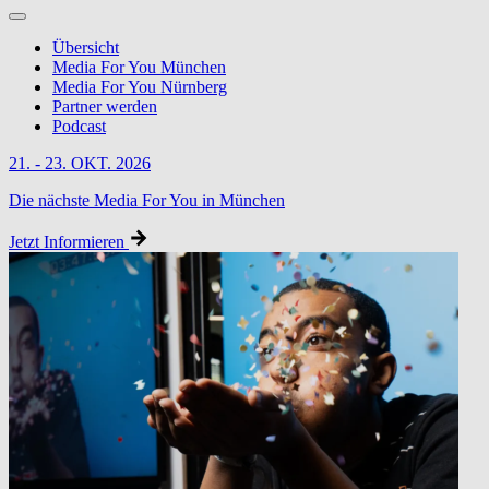
Übersicht
Media For You München
Media For You Nürnberg
Partner werden
Podcast
21. - 23. OKT. 2026
Die nächste Media For You in München
Jetzt Informieren