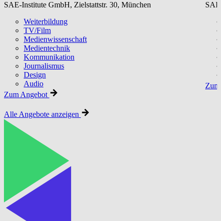
SAE-Institute GmbH, Zielstattstr. 30, München
SAE-
Weiterbildung
TV/Film
Medienwissenschaft
Medientechnik
Kommunikation
Journalismus
Design
Audio
Zum 
Zum Angebot
Alle Angebote anzeigen