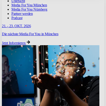
Übersicht
Media For You München
Media For You Nürnberg
Partner werden
Podcast
21. - 23. OKT. 2026
Die nächste Media For You in München
Jetzt Informieren