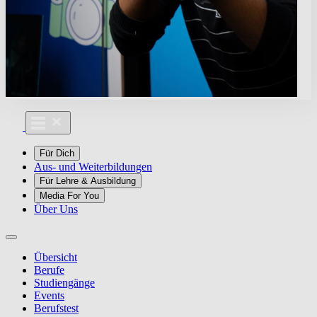
Für Dich
Aus- und Weiterbildungen
Für Lehre & Ausbildung
Media For You
Über Uns
Übersicht
Berufe
Studiengänge
Events
Berufstest