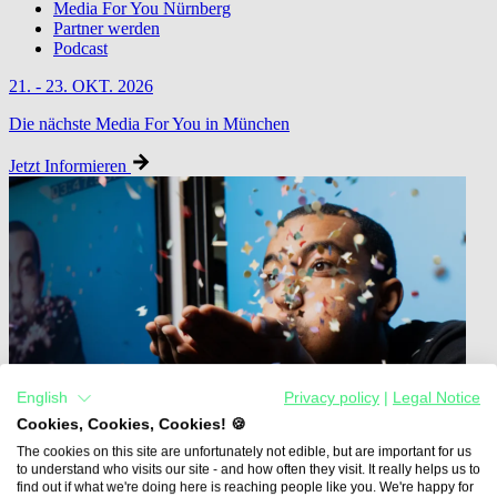
Media For You Nürnberg
Partner werden
Podcast
21. - 23. OKT. 2026
Die nächste Media For You in München
Jetzt Informieren
English
Privacy policy
|
Legal Notice
Cookies, Cookies, Cookies! 🍪
The cookies on this site are unfortunately not edible, but are important for us
to understand who visits our site - and how often they visit. It really helps us to
find out if what we're doing here is reaching people like you. We're happy for