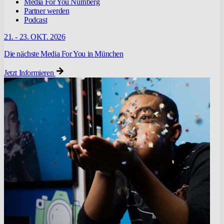
Media For You Nürnberg
Partner werden
Podcast
21. - 23. OKT. 2026
Die nächste Media For You in München
Jetzt Informieren