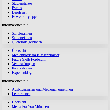
Studiengänge
Events
Berufstest
Bewerbungstipps
Informationen für:
Schüler:innen
Student:innen
Quereinsteiger:innen
Übersicht
Medienprofis im Klassenzimmer
Future Skills Förderung
Veranstaltungen
Publikationen
Expertenblog
Informationen für:
Ausbilder:innen und Medienunternehmen
Lehrer:innen
Übersicht
Media For You München