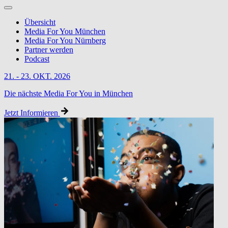
Übersicht
Media For You München
Media For You Nürnberg
Partner werden
Podcast
21. - 23. OKT. 2026
Die nächste Media For You in München
Jetzt Informieren