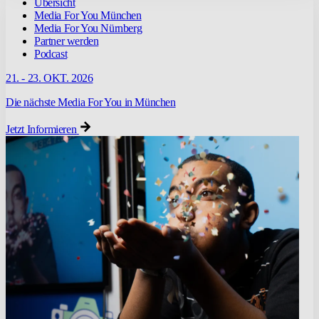
Übersicht
Media For You München
Media For You Nürnberg
Partner werden
Podcast
21. - 23. OKT. 2026
Die nächste Media For You in München
Jetzt Informieren