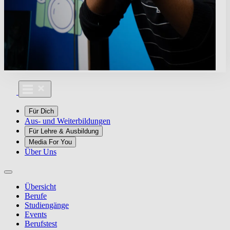
Für Dich
Aus- und Weiterbildungen
Für Lehre & Ausbildung
Media For You
Über Uns
Übersicht
Berufe
Studiengänge
Events
Berufstest