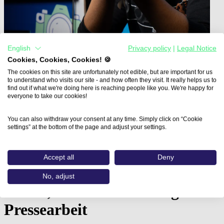
English
Privacy policy
|
Legal Notice
Cookies, Cookies, Cookies! 🍪
The cookies on this site are unfortunately not edible, but are important for us
to understand who visits our site - and how often they visit. It really helps us to
find out if what we're doing here is reaching people like you. We're happy for
everyone to take our cookies!
Home
You can also withdraw your consent at any time. Simply click on “Cookie
Aus- und Weiterbildungen
settings” at the bottom of the page and adjust your settings.
Weiterbildung: KI-Textworkshop für Social…
Weiterbildung: KI-
Accept all
Deny
Textworkshop für Social
No, adjust
Media, Online Marketing &
Pressearbeit