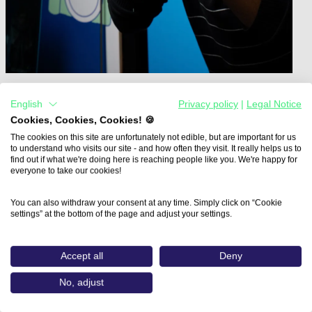
English
Privacy policy
|
Legal Notice
Home
Aus- und Weiterbildungen
Cookies, Cookies, Cookies! 🍪
Weiterbildung Content Specialist (ebam…
The cookies on this site are unfortunately not edible, but are important for us
to understand who visits our site - and how often they visit. It really helps us to
Weiterbildung Content
find out if what we're doing here is reaching people like you. We're happy for
everyone to take our cookies!
Specialist
You can also withdraw your consent at any time. Simply click on “Cookie
settings” at the bottom of the page and adjust your settings.
ebam Akademie für Wirtschaft und Management
Steinerstr. 15/Haus D, 81369 München
Accept all
Deny
Bildungsweg
No, adjust
Weiterbildung