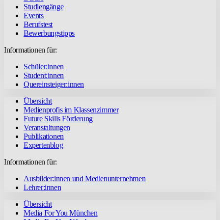
Studiengänge
Events
Berufstest
Bewerbungstipps
Informationen für:
Schüler:innen
Student:innen
Quereinsteiger:innen
Übersicht
Medienprofis im Klassenzimmer
Future Skills Förderung
Veranstaltungen
Publikationen
Expertenblog
Informationen für:
Ausbilder:innen und Medienunternehmen
Lehrer:innen
Übersicht
Media For You München