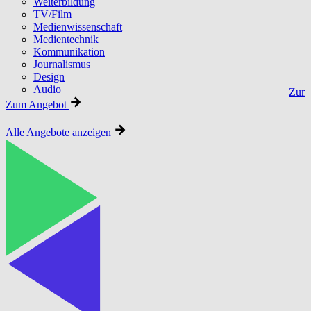
Weiterbildung
TV/Film
Medienwissenschaft
Medientechnik
Kommunikation
Journalismus
Design
Audio
Zum 
Zum Angebot
Alle Angebote anzeigen