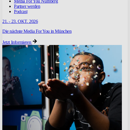
Media For You Nürnberg
Partner werden
Podcast
21. - 23. OKT. 2026
Die nächste Media For You in München
Jetzt Informieren