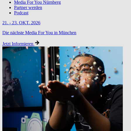
Media For You Nürnberg
Partner werden
Podcast
21. - 23. OKT. 2026
Die nächste Media For You in München
Jetzt Informieren