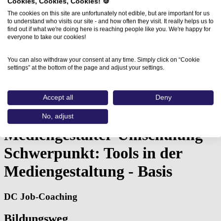
Cookies, Cookies, Cookies! 🍪
The cookies on this site are unfortunately not edible, but are important for us
to understand who visits our site - and how often they visit. It really helps us to
find out if what we're doing here is reaching people like you. We're happy for
everyone to take our cookies!
You can also withdraw your consent at any time. Simply click on “Cookie
settings” at the bottom of the page and adjust your settings.
Home
Aus- und Weiterbildungen
Vorbereitung auf eine Mediengestalter-Umschulung…
Accept all
Deny
Vorbereitung auf eine
No, adjust
Mediengestalter-Umschulung -
Schwerpunkt: Tools in der
Mediengestaltung - Basis
DC Job-Coaching
Bildungsweg