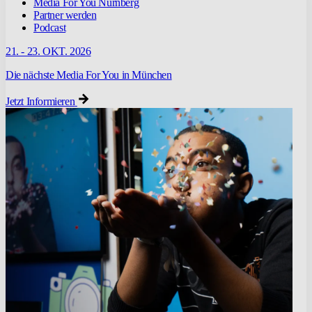
Media For You Nürnberg
Partner werden
Podcast
21. - 23. OKT. 2026
Die nächste Media For You in München
Jetzt Informieren