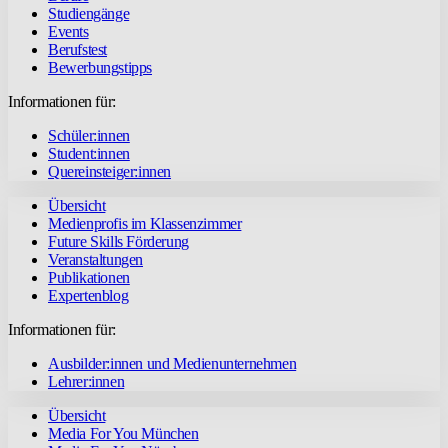
Studiengänge
Events
Berufstest
Bewerbungstipps
Informationen für:
Schüler:innen
Student:innen
Quereinsteiger:innen
Übersicht
Medienprofis im Klassenzimmer
Future Skills Förderung
Veranstaltungen
Publikationen
Expertenblog
Informationen für:
Ausbilder:innen und Medienunternehmen
Lehrer:innen
Übersicht
Media For You München