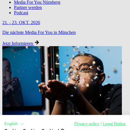
Media For You Nürnberg
Partner werden
Podcast
21. - 23. OKT. 2026
Die nächste Media For You in München
Jetzt Informieren
English
Privacy policy
|
Legal Notice