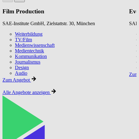
Film Production
Eve
SAE-Institute GmbH, Zielstattstr. 30, München
SAE-
Weiterbildung
TV/Film
Medienwissenschaft
Medientechnik
Kommunikation
Journalismus
Design
Audio
Zum 
Zum Angebot
Alle Angebote anzeigen