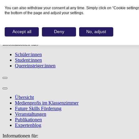
Übersicht
You can also withdraw your consent at any time. Simply click on “Cookie settings
Berufe
the bottom of the page and adjust your settings.
Studiengänge
Events
Berufstest
Accept all
Deny
No, adjust
Bewerbungstipps
Informationen für:
Schüler:innen
Student:innen
Quereinsteiger:innen
Übersicht
Medienprofis im Klassenzimmer
Future Skills Förderung
Veranstaltungen
Publikationen
Expertenblog
Informationen für: