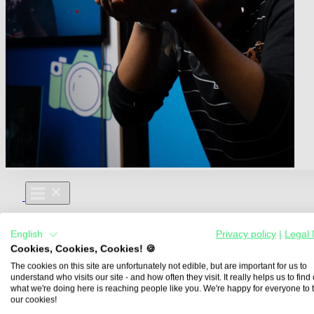
Für Dich
English
Privacy policy
|
Legal 
Aus- und Weiterbildungen
Cookies, Cookies, Cookies! 🍪
Für Lehre & Ausbildung
Media For You
The cookies on this site are unfortunately not edible, but are important for us to
understand who visits our site - and how often they visit. It really helps us to find o
Über Uns
what we're doing here is reaching people like you. We're happy for everyone to 
our cookies!