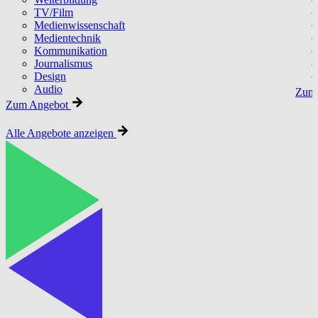
TV/Film
Medienwissenschaft
Medientechnik
Kommunikation
Journalismus
Design
Audio
Zum 
Zum Angebot
Alle Angebote anzeigen