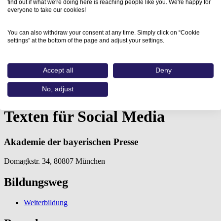
find out if what we're doing here is reaching people like you. We're happy for
everyone to take our cookies!
You can also withdraw your consent at any time. Simply click on “Cookie
settings” at the bottom of the page and adjust your settings.
Accept all
Deny
Home
Aus- und Weiterbildungen
No, adjust
Texten für Social Media…
Texten für Social Media
Akademie der bayerischen Presse
Domagkstr. 34, 80807 München
Bildungsweg
Weiterbildung