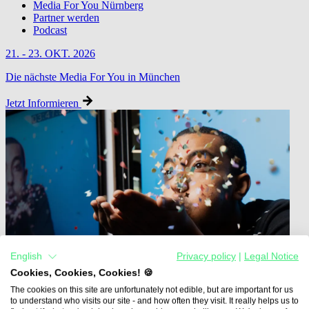
Media For You Nürnberg
Partner werden
Podcast
21. - 23. OKT. 2026
Die nächste Media For You in München
Jetzt Informieren
English
Privacy policy
|
Legal Notice
Cookies, Cookies, Cookies! 🍪
The cookies on this site are unfortunately not edible, but are important for us
to understand who visits our site - and how often they visit. It really helps us to