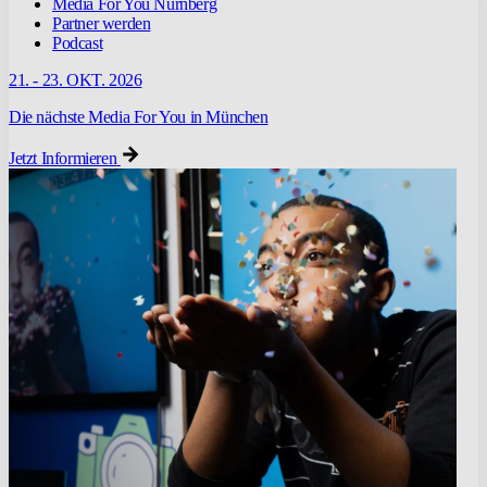
Media For You Nürnberg
Partner werden
Podcast
21. - 23. OKT. 2026
Die nächste Media For You in München
Jetzt Informieren