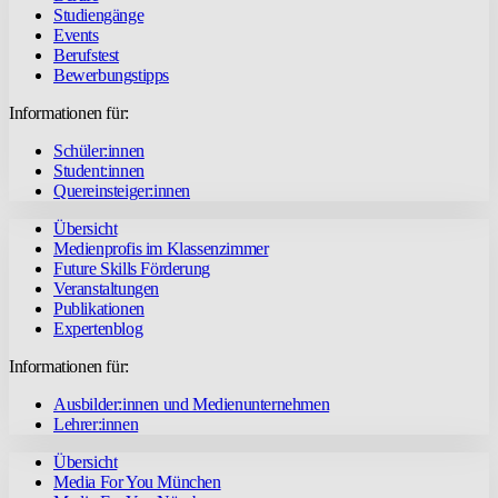
Studiengänge
Events
Berufstest
Bewerbungstipps
Informationen für:
Schüler:innen
Student:innen
Quereinsteiger:innen
Übersicht
Medienprofis im Klassenzimmer
Future Skills Förderung
Veranstaltungen
Publikationen
Expertenblog
Informationen für:
Ausbilder:innen und Medienunternehmen
Lehrer:innen
Übersicht
Media For You München