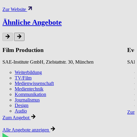
Zur Website
Ähnliche Angebote
Film Production
Eve
SAE-Institute GmbH, Zielstattstr. 30, München
SAE-
Weiterbildung
TV/Film
Medienwissenschaft
Medientechnik
Kommunikation
Journalismus
Design
Audio
Zum 
Zum Angebot
Alle Angebote anzeigen