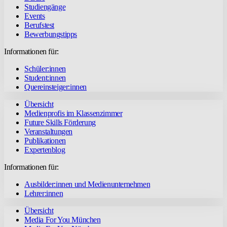
Studiengänge
Events
Berufstest
Bewerbungstipps
Informationen für:
Schüler:innen
Student:innen
Quereinsteiger:innen
Übersicht
Medienprofis im Klassenzimmer
Future Skills Förderung
Veranstaltungen
Publikationen
Expertenblog
Informationen für:
Ausbilder:innen und Medienunternehmen
Lehrer:innen
Übersicht
Media For You München