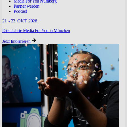
Media For You Nürnberg
Partner werden
Podcast
21. - 23. OKT. 2026
Die nächste Media For You in München
Jetzt Informieren