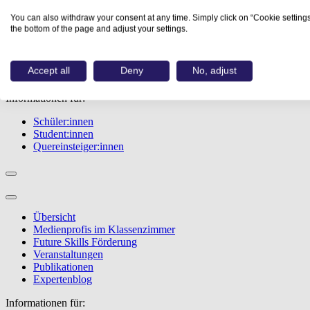
Übersicht
You can also withdraw your consent at any time. Simply click on “Cookie settings
Berufe
the bottom of the page and adjust your settings.
Studiengänge
Events
Berufstest
Accept all
Deny
No, adjust
Bewerbungstipps
Informationen für:
Schüler:innen
Student:innen
Quereinsteiger:innen
Übersicht
Medienprofis im Klassenzimmer
Future Skills Förderung
Veranstaltungen
Publikationen
Expertenblog
Informationen für: