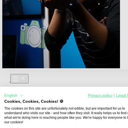
Für Dich
English
Privacy policy
|
Legal 
Aus- und Weiterbildungen
Cookies, Cookies, Cookies! 🍪
Für Lehre & Ausbildung
Media For You
The cookies on this site are unfortunately not edible, but are important for us to
understand who visits our site - and how often they visit. It really helps us to find o
Über Uns
what we're doing here is reaching people like you. We're happy for everyone to 
our cookies!