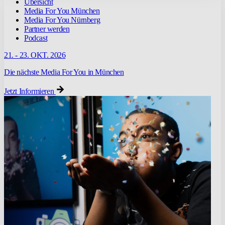
Übersicht
Media For You München
Media For You Nürnberg
Partner werden
Podcast
21. - 23. OKT. 2026
Die nächste Media For You in München
Jetzt Informieren