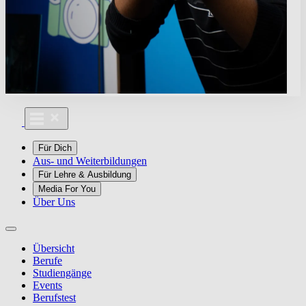
Für Dich
Aus- und Weiterbildungen
Für Lehre & Ausbildung
Media For You
Über Uns
Übersicht
Berufe
Studiengänge
Events
Berufstest