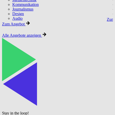
Kommunikation
Journalismus
Design
Audio
Zum 
Zum Angebot
Alle Angebote anzeigen
Stay in the loop!