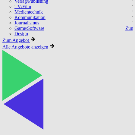
Verlag/Publishing
TV/Film
Medientechnik
Kommunikation
Journalismus
Game/Software
Zum 
Design
Zum Angebot
Alle Angebote anzeigen