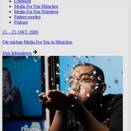
Übersicht
Media For You München
Media For You Nürnberg
Partner werden
Podcast
21. - 23. OKT. 2026
Die nächste Media For You in München
Jetzt Informieren