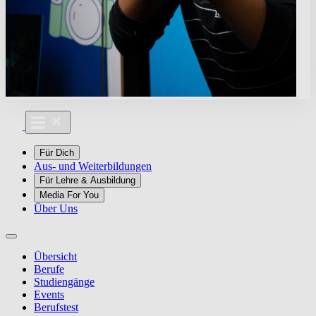
Für Dich
Aus- und Weiterbildungen
Für Lehre & Ausbildung
Media For You
Über Uns
Übersicht
Berufe
Studiengänge
Events
Berufstest