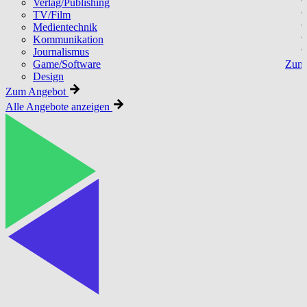
Verlag/Publishing
TV/Film
Medientechnik
Kommunikation
Journalismus
Game/Software
Zum 
Design
Zum Angebot
Alle Angebote anzeigen