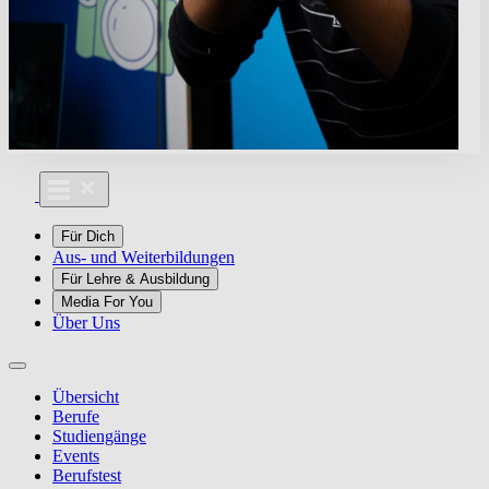
Für Dich
Aus- und Weiterbildungen
Für Lehre & Ausbildung
Media For You
Über Uns
Übersicht
Berufe
Studiengänge
Events
Berufstest