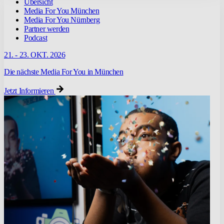
Übersicht
Media For You München
Media For You Nürnberg
Partner werden
Podcast
21. - 23. OKT. 2026
Die nächste Media For You in München
Jetzt Informieren