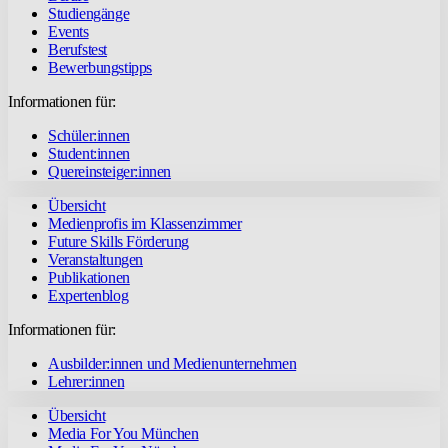
Studiengänge
Events
Berufstest
Bewerbungstipps
Informationen für:
Schüler:innen
Student:innen
Quereinsteiger:innen
Übersicht
Medienprofis im Klassenzimmer
Future Skills Förderung
Veranstaltungen
Publikationen
Expertenblog
Informationen für:
Ausbilder:innen und Medienunternehmen
Lehrer:innen
Übersicht
Media For You München