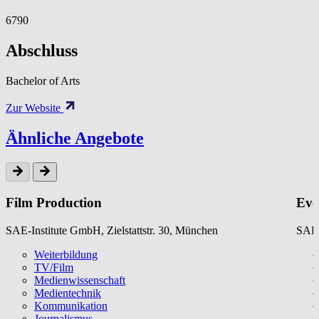
6790
Abschluss
Bachelor of Arts
Zur Website
Ähnliche Angebote
Film Production
Eve
SAE-Institute GmbH, Zielstattstr. 30, München
SAE-
Weiterbildung
TV/Film
Medienwissenschaft
Medientechnik
Kommunikation
Journalismus