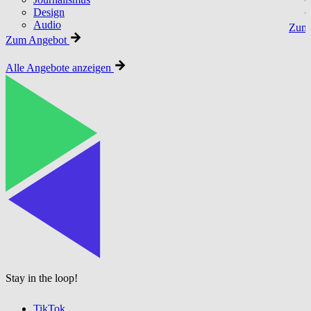
Design
Audio
Zum 
Zum Angebot
Alle Angebote anzeigen
Stay in the loop!
TikTok