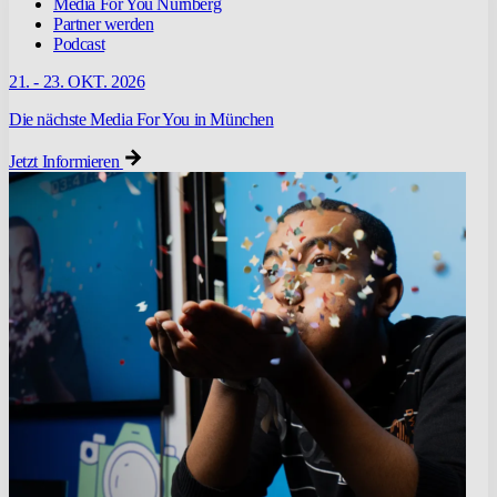
Media For You Nürnberg
Partner werden
Podcast
21. - 23. OKT. 2026
Die nächste Media For You in München
Jetzt Informieren