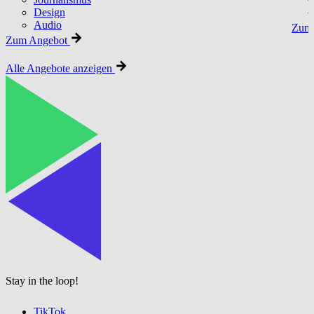
Design
Audio
Zum 
Zum Angebot
Alle Angebote anzeigen
Stay in the loop!
TikTok