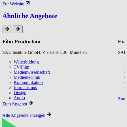
Zur Website
Ähnliche Angebote
Film Production
Eve
SAE-Institute GmbH, Zielstattstr. 30, München
SAE-
Weiterbildung
TV/Film
Medienwissenschaft
Medientechnik
Kommunikation
Journalismus
Design
Audio
Zum 
Zum Angebot
Alle Angebote anzeigen