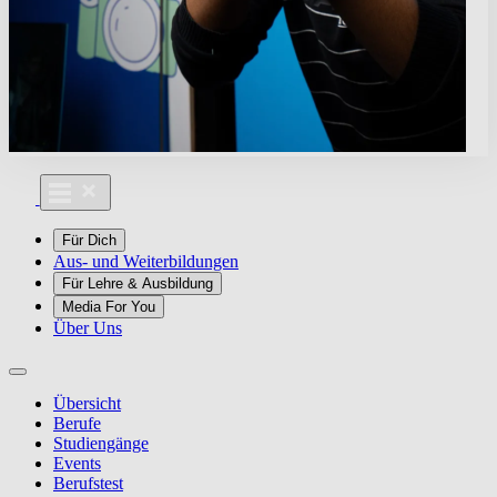
Für Dich
Aus- und Weiterbildungen
Für Lehre & Ausbildung
Media For You
Über Uns
Übersicht
Berufe
Studiengänge
Events
Berufstest