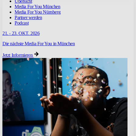
Übersicht
Media For You München
Media For You Nürnberg
Partner werden
Podcast
21. - 23. OKT. 2026
Die nächste Media For You in München
Jetzt Informieren