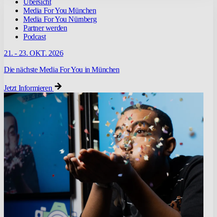
Übersicht
Media For You München
Media For You Nürnberg
Partner werden
Podcast
21. - 23. OKT. 2026
Die nächste Media For You in München
Jetzt Informieren