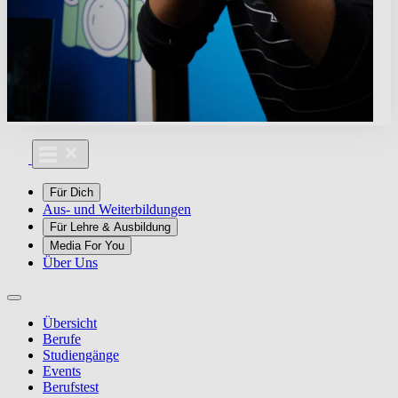
Für Dich
Aus- und Weiterbildungen
Für Lehre & Ausbildung
Media For You
Über Uns
Übersicht
Berufe
Studiengänge
Events
Berufstest