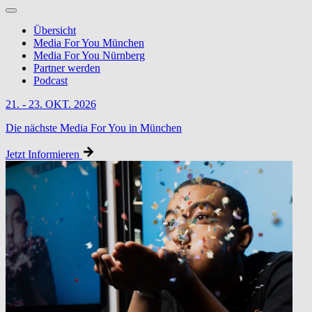
Übersicht
Media For You München
Media For You Nürnberg
Partner werden
Podcast
21. - 23. OKT. 2026
Die nächste Media For You in München
Jetzt Informieren