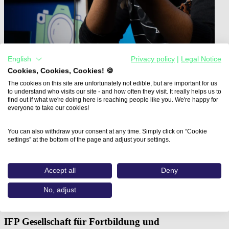
English
Privacy policy
|
Legal Notice
Cookies, Cookies, Cookies! 🍪
The cookies on this site are unfortunately not edible, but are important for us
to understand who visits our site - and how often they visit. It really helps us to
find out if what we're doing here is reaching people like you. We're happy for
everyone to take our cookies!
Home
Aus- und Weiterbildungen
You can also withdraw your consent at any time. Simply click on “Cookie
Digital Fashion: Virtual Garments…
settings” at the bottom of the page and adjust your settings.
Digital Fashion: Virtual
Accept all
Deny
Garments mit CLO -
No, adjust
Produktentwicklung I
IFP Gesellschaft für Fortbildung und