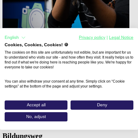
English
Privacy policy
|
Legal Notice
Cookies, Cookies, Cookies! 🍪
The cookies on this site are unfortunately not edible, but are important for us
to understand who visits our site - and how often they visit. It really helps us to
find out if what we're doing here is reaching people like you. We're happy for
everyone to take our cookies!
Home
Aus- und Weiterbildungen
Digital Fashion: Virtual Garments…
You can also withdraw your consent at any time. Simply click on “Cookie
settings” at the bottom of the page and adjust your settings.
Digital Fashion: Virtual
Garments mit CLO - Basics II
Accept all
Deny
No, adjust
CBZ Landshut GmbH
Bildungsweg