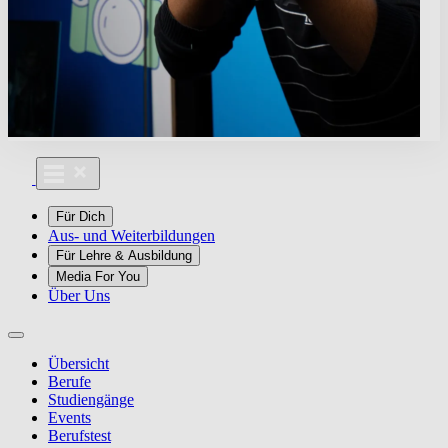
Für Dich
Aus- und Weiterbildungen
Für Lehre & Ausbildung
Media For You
Über Uns
Übersicht
Berufe
Studiengänge
Events
Berufstest