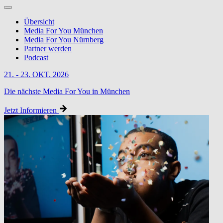
Übersicht
Media For You München
Media For You Nürnberg
Partner werden
Podcast
21. - 23. OKT. 2026
Die nächste Media For You in München
Jetzt Informieren