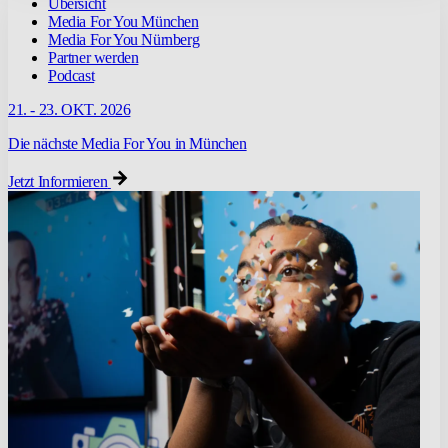
Übersicht
Media For You München
Media For You Nürnberg
Partner werden
Podcast
21. - 23. OKT. 2026
Die nächste Media For You in München
Jetzt Informieren