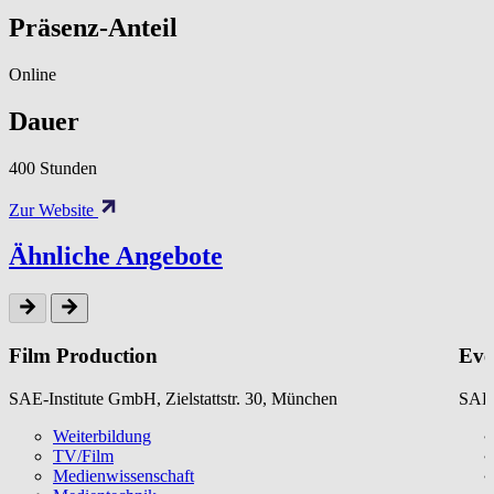
Präsenz-Anteil
Online
Dauer
400 Stunden
Zur Website
Ähnliche Angebote
Film Production
Eve
SAE-Institute GmbH, Zielstattstr. 30, München
SAE-
Weiterbildung
TV/Film
Medienwissenschaft