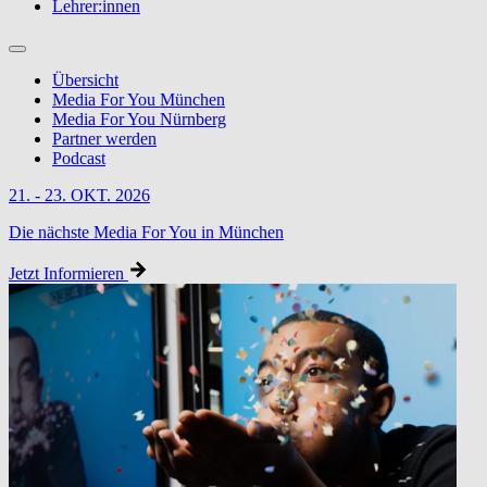
Lehrer:innen
Übersicht
Media For You München
Media For You Nürnberg
Partner werden
Podcast
21. - 23. OKT. 2026
Die nächste Media For You in München
Jetzt Informieren