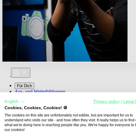
Für Dich
Aus- und Weiterbildungen
Für Lehre & Ausbildung
English
Privacy policy
|
Legal 
Media For You
Cookies, Cookies, Cookies! 🍪
Über Uns
The cookies on this site are unfortunately not edible, but are important for us to
understand who visits our site - and how often they visit. It really helps us to find o
what we're doing here is reaching people like you. We're happy for everyone to 
our cookies!
Übersicht
Berufe