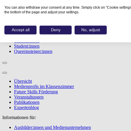
Studiengänge
You can also withdraw your consent at any time. Simply click on “Cookie settings
Events
the bottom of the page and adjust your settings.
Berufstest
Bewerbungstipps
Accept all
Deny
No, adjust
Informationen für:
Schüler:innen
Student:innen
Quereinsteiger:innen
Übersicht
Medienprofis im Klassenzimmer
Future Skills Förderung
Veranstaltungen
Publikationen
Expertenblog
Informationen für:
Ausbilder:innen und Medienunternehmen