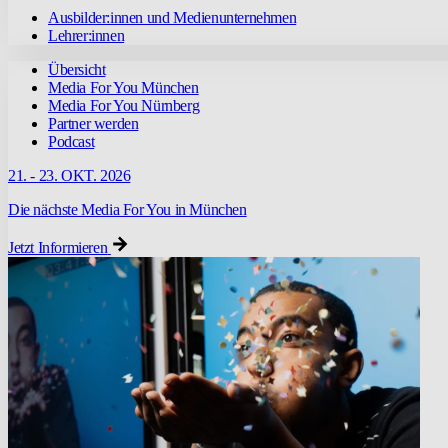
Ausbilder:innen und Medienunternehmen
Lehrer:innen
Übersicht
Media For You München
Media For You Nürnberg
Partner werden
Podcast
21. - 23. OKT. 2026
Die nächste Media For You in München
Jetzt Informieren